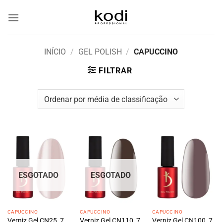
Skip
to
content
INÍCIO
/
GEL POLISH
/
CAPUCCINO
FILTRAR
ESGOTADO
ESGOTADO
CAPUCCINO
CAPUCCINO
CAPUCCINO
Verniz Gel CN25, 7
Verniz Gel CN110, 7
Verniz Gel CN100, 7