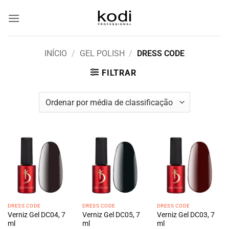
Skip
to
content
INÍCIO
/
GEL POLISH
/
DRESS CODE
FILTRAR
DRESS CODE
DRESS CODE
DRESS CODE
Verniz Gel DC04, 7
Verniz Gel DC05, 7
Verniz Gel DC03, 7
ml
ml
ml