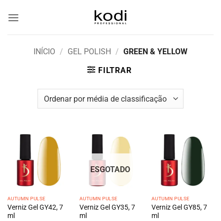
Skip
to
content
INÍCIO
/
GEL POLISH
/
GREEN & YELLOW
FILTRAR
ESGOTADO
AUTUMN PULSE
AUTUMN PULSE
AUTUMN PULSE
Verniz Gel GY42, 7
Verniz Gel GY35, 7
Verniz Gel GY85, 7
ml
ml
ml