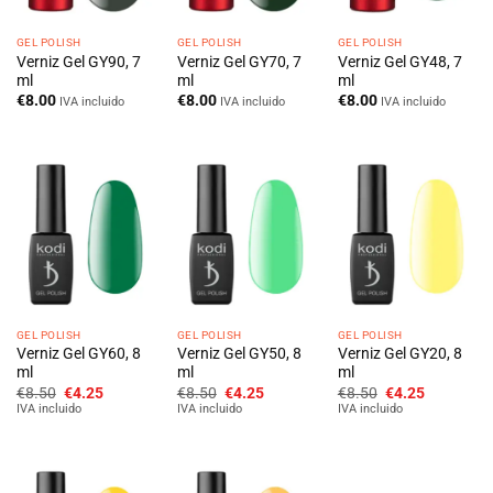
GEL POLISH
GEL POLISH
GEL POLISH
Verniz Gel GY90, 7
Verniz Gel GY70, 7
Verniz Gel GY48, 7
ml
ml
ml
€
8.00
€
8.00
€
8.00
IVA incluido
IVA incluido
IVA incluido
GEL POLISH
GEL POLISH
GEL POLISH
Verniz Gel GY60, 8
Verniz Gel GY50, 8
Verniz Gel GY20, 8
ml
ml
ml
O
O
O
O
O
O
€
8.50
€
4.25
€
8.50
€
4.25
€
8.50
€
4.25
preço
preço
preço
preço
preço
preço
IVA incluido
IVA incluido
IVA incluido
original
atual
original
atual
original
atual
era:
é:
era:
é:
era:
é:
€8.50.
€4.25.
€8.50.
€4.25.
€8.50.
€4.25.