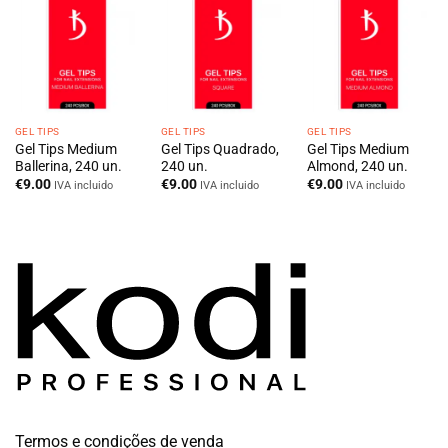
GEL TIPS
GEL TIPS
GEL TIPS
Gel Tips Medium
Gel Tips Quadrado,
Gel Tips Medium
Ballerina, 240 un.
240 un.
Almond, 240 un.
€
9.00
€
9.00
€
9.00
IVA incluido
IVA incluido
IVA incluido
Termos e condições de venda