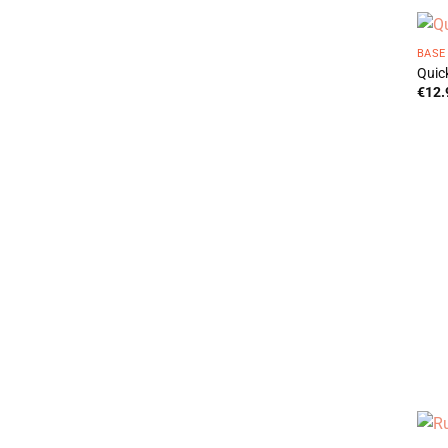
BASE
Quic
€
12.