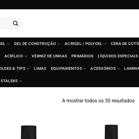
GEL
GEL DE CONSTRUÇÃO
ACRIGEL / POLYGEL
CERA DE CUT
ACRÍLICO
VERNIZ DE UNHAS
PRIMÁRIOS
LÍQUIDOS ESPECIAIS
OLDES & TIPS
LIMAS
EQUIPAMENTOS
ACESSÓRIOS
LAMIN
STALEKS
O
A mostrar todos os 30 resultados
po
m
d
cl