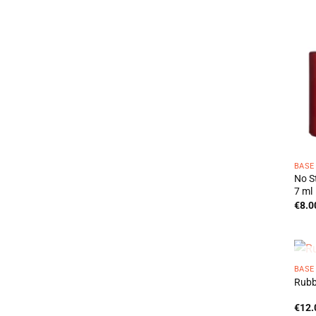
BASE
No S
7 ml
€
8.0
BASE
Rubb
€
12.