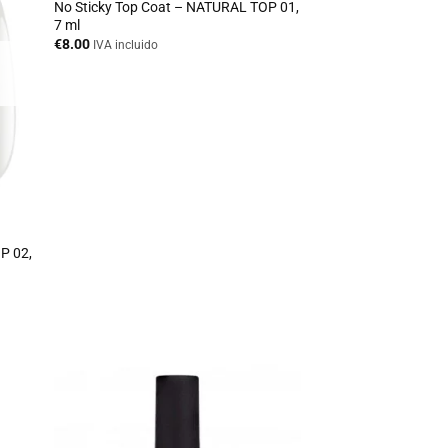
No Sticky Top Coat – NATURAL TOP 01,
7 ml
€
8.00
IVA incluido
P 02,