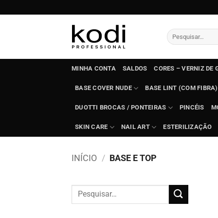
Skip
to
content
Pesquisar
por:
MINHA CONTA
SALDOS
CORES – VERNIZ DE 
BASE COVER NUDE
BASE LINT (COM FIBRA)
DUOTTI BROCAS / PONTEIRAS
PINCÉIS
M
SKIN CARE
NAIL ART
ESTERILIZAÇÃO
INÍCIO
/
BASE E TOP
Pesquisar
por: