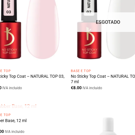
ESGOTADO
 E TOP
BASE E TOP
ticky Top Coat – NATURAL TOP 03,
No Sticky Top Coat – NATURAL TO
7 ml
0
€
8.00
IVA incluido
IVA incluido
ESGOTADO
 E TOP
er Base, 12 ml
00
IVA incluido