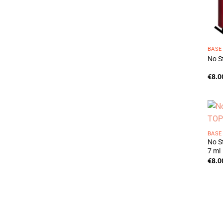
BASE
No S
€
8.0
BASE
No S
7 ml
€
8.0