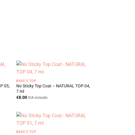
BASE E TOP
P 05,
No Sticky Top Coat – NATURAL TOP 04,
7 ml
€
8.00
IVA incluido
BASE E TOP