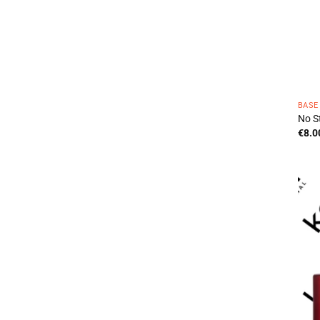
BASE
No St
€
8.0