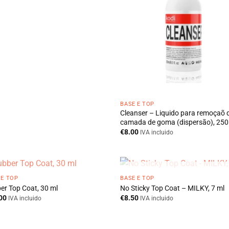
BASE E TOP
Cleanser – Liquido para remoçaõ 
camada de goma (dispersão), 250
€
8.00
IVA incluido
ESGOTADO
 E TOP
BASE E TOP
er Top Coat, 30 ml
No Sticky Top Coat – MILKY, 7 ml
00
€
8.50
IVA incluido
IVA incluido