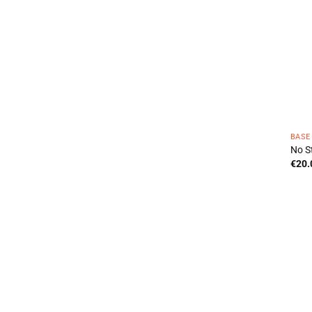
BASE
No St
€
20.