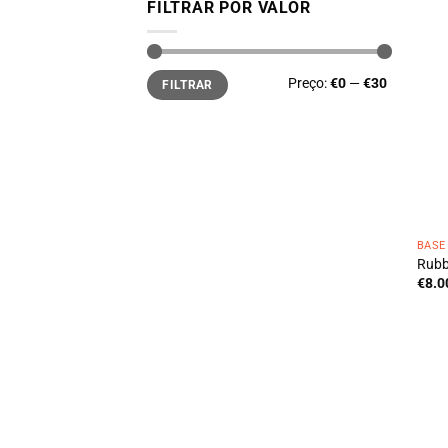
FILTRAR POR VALOR
Preço
Preço
Preço:
€0
—
€30
FILTRAR
mínimo
máximo
BASE
Rubb
€
8.0