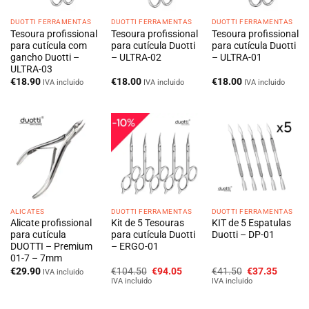
DUOTTI FERRAMENTAS
DUOTTI FERRAMENTAS
DUOTTI FERRAMENTAS
Tesoura profissional
Tesoura profissional
Tesoura profissional
para cutícula com
para cutícula Duotti
para cutícula Duotti
gancho Duotti –
– ULTRA-02
– ULTRA-01
ULTRA-03
€
18.90
€
18.00
€
18.00
IVA incluido
IVA incluido
IVA incluido
ALICATES
DUOTTI FERRAMENTAS
DUOTTI FERRAMENTAS
Alicate profissional
Kit de 5 Tesouras
KIT de 5 Espatulas
para cutícula
para cutícula Duotti
Duotti – DP-01
DUOTTI – Premium
– ERGO-01
01-7 – 7mm
O
O
O
O
€
29.90
€
104.50
€
94.05
€
41.50
€
37.35
IVA incluido
preço
preço
preço
preço
IVA incluido
IVA incluido
original
atual
original
atual
era:
é:
era:
é:
€104.50.
€94.05.
€41.50.
€37.35