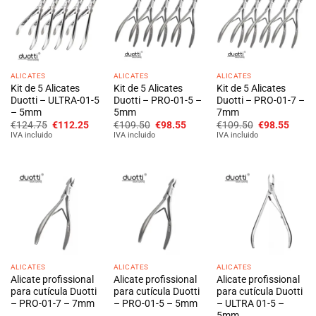
ALICATES
ALICATES
ALICATES
Kit de 5 Alicates
Kit de 5 Alicates
Kit de 5 Alicates
Duotti – ULTRA-01-5
Duotti – PRO-01-5 –
Duotti – PRO-01-7 –
– 5mm
5mm
7mm
O
O
O
O
O
O
€
124.75
€
112.25
€
109.50
€
98.55
€
109.50
€
98.55
preço
preço
preço
preço
preço
preço
IVA incluido
IVA incluido
IVA incluido
original
atual
original
atual
original
atual
era:
é:
era:
é:
era:
é:
€124.75.
€112.25.
€109.50.
€98.55.
€109.50.
€98.5
ALICATES
ALICATES
ALICATES
Alicate profissional
Alicate profissional
Alicate profissional
para cutícula Duotti
para cutícula Duotti
para cutícula Duotti
– PRO-01-7 – 7mm
– PRO-01-5 – 5mm
– ULTRA 01-5 –
5mm