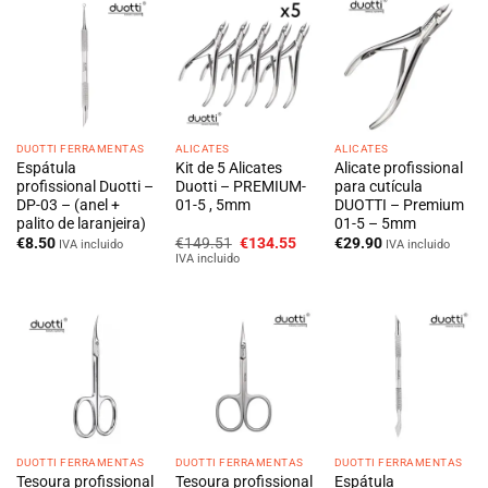
DUOTTI FERRAMENTAS
ALICATES
ALICATES
Espátula
Kit de 5 Alicates
Alicate profissional
profissional Duotti –
Duotti – PREMIUM-
para cutícula
DP-03 – (anel +
01-5 , 5mm
DUOTTI – Premium
palito de laranjeira)
01-5 – 5mm
O
O
€
8.50
€
149.51
€
134.55
€
29.90
IVA incluido
IVA incluido
preço
preço
IVA incluido
original
atual
era:
é:
€149.51.
€134.55.
DUOTTI FERRAMENTAS
DUOTTI FERRAMENTAS
DUOTTI FERRAMENTAS
Tesoura profissional
Tesoura profissional
Espátula