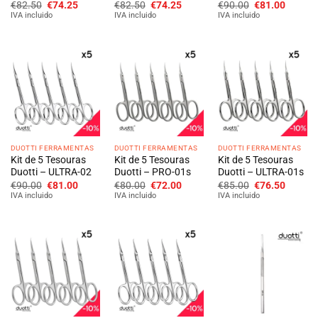
O
O
O
O
O
O
€
82.50
€
74.25
€
82.50
€
74.25
€
90.00
€
81.00
preço
preço
preço
preço
preço
preço
IVA incluido
IVA incluido
IVA incluido
original
atual
original
atual
original
atual
era:
é:
era:
é:
era:
é:
€82.50.
€74.25.
€82.50.
€74.25.
€90.00.
€81.00
DUOTTI FERRAMENTAS
DUOTTI FERRAMENTAS
DUOTTI FERRAMENTAS
Kit de 5 Tesouras
Kit de 5 Tesouras
Kit de 5 Tesouras
Duotti – ULTRA-02
Duotti – PRO-01s
Duotti – ULTRA-01s
O
O
O
O
O
O
€
90.00
€
81.00
€
80.00
€
72.00
€
85.00
€
76.50
preço
preço
preço
preço
preço
preço
IVA incluido
IVA incluido
IVA incluido
original
atual
original
atual
original
atual
era:
é:
era:
é:
era:
é:
€90.00.
€81.00.
€80.00.
€72.00.
€85.00.
€76.50