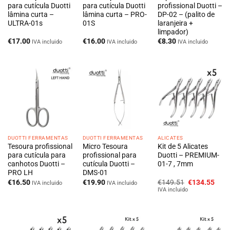
para cutícula Duotti
para cutícula Duotti
profissional Duotti –
lâmina curta –
lâmina curta – PRO-
DP-02 – (palito de
ULTRA-01s
01S
laranjeira +
limpador)
€
17.00
€
16.00
€
8.30
IVA incluido
IVA incluido
IVA incluido
DUOTTI FERRAMENTAS
DUOTTI FERRAMENTAS
ALICATES
Tesoura profissional
Micro Tesoura
Kit de 5 Alicates
para cutícula para
profissional para
Duotti – PREMIUM-
canhotos Duotti –
cutícula Duotti –
01-7 , 7mm
PRO LH
DMS-01
O
O
€
16.50
€
19.90
€
149.51
€
134.55
IVA incluido
IVA incluido
preço
preç
IVA incluido
original
atua
era:
é:
€149.51.
€134