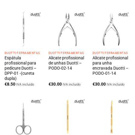
era:
é:
€77.00.
€69.30.
DUOTTI FERRAMENTAS
DUOTTI FERRAMENTAS
DUOTTI FERRAMENTAS
Espátula
Alicate profissional
Alicate profissional
profissional para
de unhas Duotti –
para unha
pedicure Duotti –
PODO-02-14
encravada Duotti –
DPP-01 -(cureta
PODO-01-14
dupla)
€
8.50
€
30.00
€
30.00
IVA incluido
IVA incluido
IVA incluido