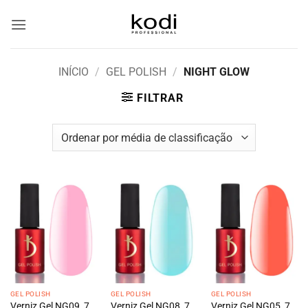
Skip
to
content
INÍCIO
/
GEL POLISH
/
NIGHT GLOW
FILTRAR
GEL POLISH
GEL POLISH
GEL POLISH
Verniz Gel NG09, 7
Verniz Gel NG08, 7
Verniz Gel NG05, 7