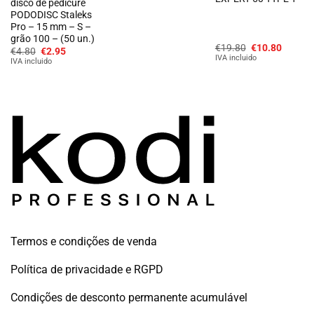
disco de pedicure
era:
é:
€4.80.
€2.95.
PODODISC Staleks
Pro – 15 mm – S –
grão 100 – (50 un.)
O
O
€
19.80
€
10.80
O
O
€
4.80
€
2.95
preço
preço
IVA incluido
preço
preço
IVA incluido
original
atual
original
atual
era:
é:
era:
é:
€19.80.
€10.80
€4.80.
€2.95.
Termos e condições de venda
Política de privacidade e RGPD
Condições de desconto permanente acumulável