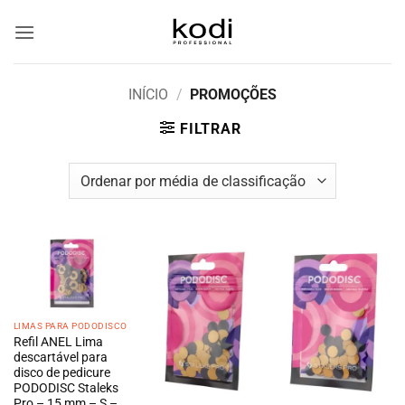
Skip
to
content
INÍCIO
/
PROMOÇÕES
FILTRAR
LIMAS PARA PODODISCO
Refil ANEL Lima
descartável para
disco de pedicure
PODODISC Staleks
Pro – 15 mm – S –