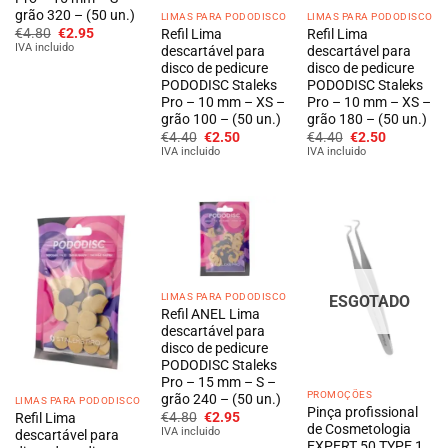
grão 320 – (50 un.)
LIMAS PARA PODODISCO
LIMAS PARA PODODISCO
O
O
€
4.80
€
2.95
Refil Lima
Refil Lima
preço
preço
IVA incluido
descartável para
descartável para
original
atual
disco de pedicure
disco de pedicure
era:
é:
€4.80.
€2.95.
PODODISC Staleks
PODODISC Staleks
Pro – 10 mm – XS –
Pro – 10 mm – XS –
grão 100 – (50 un.)
grão 180 – (50 un.)
O
O
O
O
€
4.40
€
2.50
€
4.40
€
2.50
preço
preço
preço
preço
IVA incluido
IVA incluido
original
atual
original
atual
era:
é:
era:
é:
€4.40.
€2.50.
€4.40.
€2.50.
LIMAS PARA PODODISCO
ESGOTADO
Refil ANEL Lima
descartável para
disco de pedicure
PODODISC Staleks
Pro – 15 mm – S –
PROMOÇÕES
grão 240 – (50 un.)
LIMAS PARA PODODISCO
Pinça profissional
O
O
€
4.80
€
2.95
Refil Lima
de Cosmetologia
preço
preço
IVA incluido
descartável para
original
atual
EXPERT 50 TYPE 1