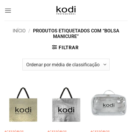
Skip
to
content
INÍCIO
/
PRODUTOS ETIQUETADOS COM “BOLSA
MANICURE”
FILTRAR
ACESSÓRIOS
ACESSÓRIOS
ACESSÓRIOS