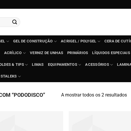
GEL
GEL DE CONSTRUÇÃO
ACRIGEL / POLYGEL
CERA DE CUT
ACRÍLICO
VERNIZ DE UNHAS
PRIMÁRIOS
LÍQUIDOS ESPECIAIS
OLDES & TIPS
LIMAS
EQUIPAMENTOS
ACESSÓRIOS
LAMIN
STALEKS
O
COM “PODODISCO”
A mostrar todos os 2 resultados
po
m
d
cl