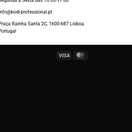
Segunda a Sexta das 10:00-17:00
info@kodi-professional.pt
Praça Rainha Santa 2C, 1600-687 Lisboa
Portugal
Visa
MasterCard