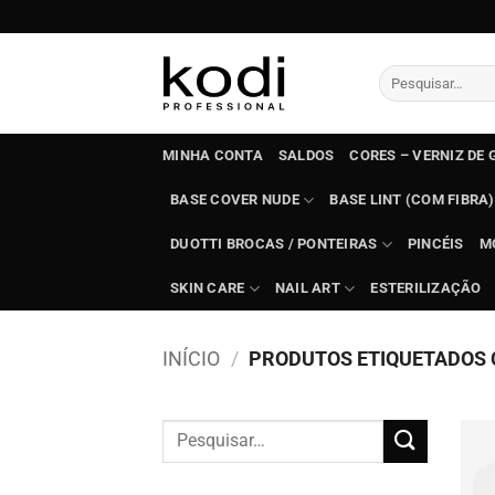
Skip
to
content
Pesquisar
por:
MINHA CONTA
SALDOS
CORES – VERNIZ DE 
BASE COVER NUDE
BASE LINT (COM FIBRA)
DUOTTI BROCAS / PONTEIRAS
PINCÉIS
M
SKIN CARE
NAIL ART
ESTERILIZAÇÃO
INÍCIO
/
PRODUTOS ETIQUETADOS 
Pesquisar
por: