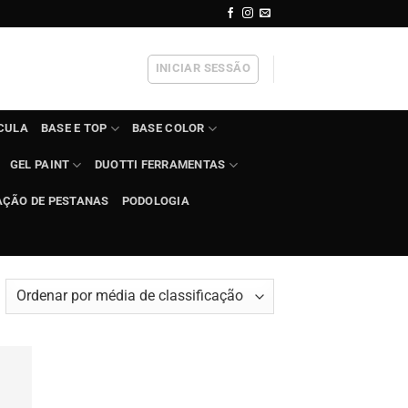
INICIAR SESSÃO
ÍCULA
BASE E TOP
BASE COLOR
GEL PAINT
DUOTTI FERRAMENTAS
AÇÃO DE PESTANAS
PODOLOGIA
rdenado
r
édia
e
assificação