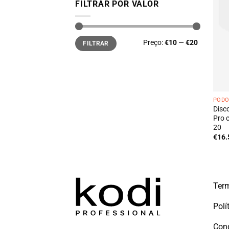
FILTRAR POR VALOR
Preço
Preço
Preço:
€10
—
€20
FILTRAR
mínimo
máximo
PODO
Disc
Pro 
20
€
16.
Term
Polí
Con