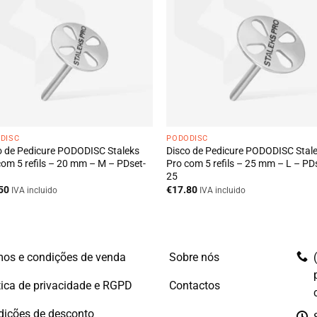
DISC
PODODISC
o de Pedicure PODODISC Staleks
Disco de Pedicure PODODISC Stal
com 5 refils – 20 mm – M – PDset-
Pro com 5 refils – 25 mm – L – PD
25
50
€
17.80
IVA incluido
IVA incluido
os e condições de venda
Sobre nós
tica de privacidade e RGPD
Contactos
dições de desconto