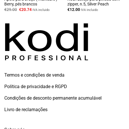
Berry, pés brancos
zipper, n.5, Silver Peach
O
O
€
29.00
€
20.74
€
12.00
IVA incluido
IVA incluido
preço
preço
original
atual
era:
é:
€29.00.
€20.74.
Termos e condições de venda
Política de privacidade e RGPD
Condições de desconto permanente acumulável
Livro de reclamações