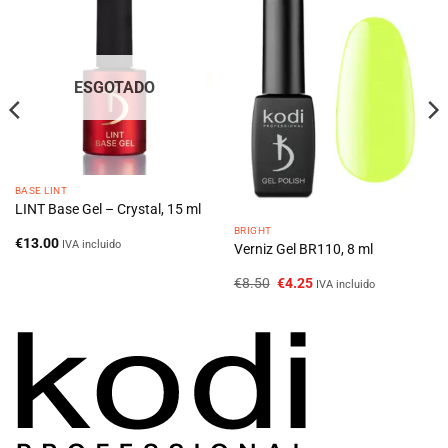
ESGOTADO
BASE LINT
LINT Base Gel – Crystal, 15 ml
BRIGHT
€
13.00
IVA incluido
Verniz Gel BR110, 8 ml
O
O
€
8.50
€
4.25
IVA incluido
preço
preço
original
atual
era:
é:
€8.50.
€4.25.