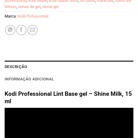
professional
,
kodi rubber
,
kodi rubber base
,
lint base
,
manicure
,
manicure
leitoso
,
unhas de gel
,
verniz gel
Marca:
Kodi Professional
DESCRIÇÃO
INFORMAÇÃO ADICIONAL
Kodi Professional Lint Base gel – Shine Milk, 15
ml