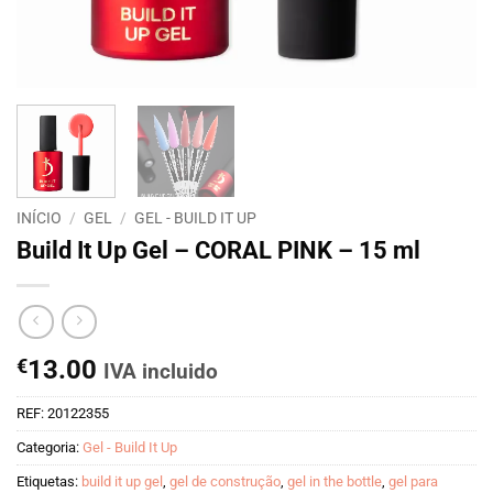
INÍCIO
/
GEL
/
GEL - BUILD IT UP
Build It Up Gel – CORAL PINK – 15 ml
€
13.00
IVA incluido
REF:
20122355
Categoria:
Gel - Build It Up
Etiquetas:
build it up gel
,
gel de construção
,
gel in the bottle
,
gel para