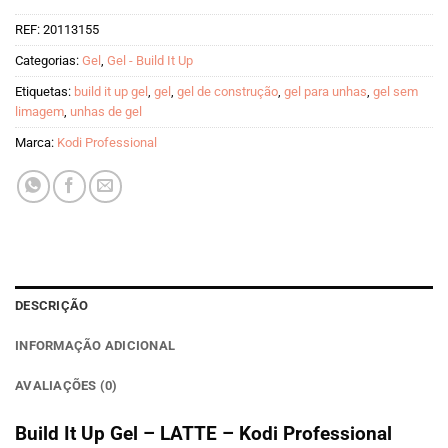
REF:
20113155
Categorias:
Gel
,
Gel - Build It Up
Etiquetas:
build it up gel
,
gel
,
gel de construção
,
gel para unhas
,
gel sem
limagem
,
unhas de gel
Marca:
Kodi Professional
DESCRIÇÃO
INFORMAÇÃO ADICIONAL
AVALIAÇÕES (0)
Build It Up Gel – LATTE – Kodi Professional