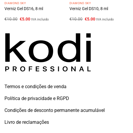
DIAMOND SKY
DIAMOND SKY
Verniz Gel DS16, 8 ml
Verniz Gel DS10, 8 ml
O
O
O
O
€
10.00
€
5.00
€
10.00
€
5.00
IVA incluido
IVA incluido
preço
preço
preço
preço
original
atual
original
atual
era:
é:
era:
é:
€10.00.
€5.00.
€10.00.
€5.00.
Termos e condições de venda
Política de privacidade e RGPD
Condições de desconto permanente acumulável
Livro de reclamações