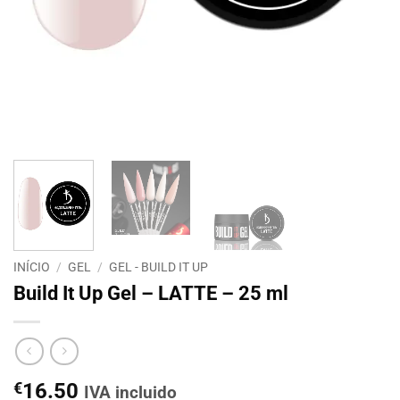
INÍCIO
/
GEL
/
GEL - BUILD IT UP
Build It Up Gel – LATTE – 25 ml
€
16.50
IVA incluido