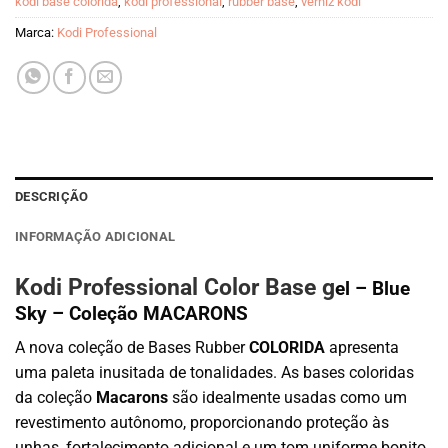
kodi base colorida
,
kodi professional
,
rubber base
,
verniz kodi
Marca:
Kodi Professional
DESCRIÇÃO
INFORMAÇÃO ADICIONAL
Kodi Professional Color Base g
el – Blue
Sky – Coleção MACARONS
A nova coleção de Bases Rubber
COLORIDA
apresenta
uma paleta inusitada de tonalidades. As bases coloridas
da coleção
Macarons
são idealmente usadas como um
revestimento autônomo, proporcionando proteção às
unhas, fortalecimento adicional e um tom uniforme bonito.