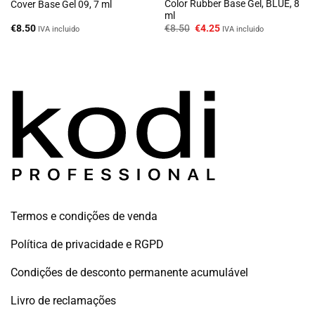
Color Rubber Base Gel, BLUE, 8
Cover Base Gel 09, 7 ml
ml
O
O
€
8.50
€
8.50
€
4.25
IVA incluido
IVA incluido
preço
preço
original
atual
era:
é:
€8.50.
€4.25.
Termos e condições de venda
Política de privacidade e RGPD
Condições de desconto permanente acumulável
Livro de reclamações