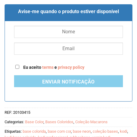
preço
preço
original
atual
Avise-me quando o produto estiver disponível
era:
é:
€8.50.
€4.25.
Eu aceito
terms
e
privacy policy
ENVIAR NOTIFICAÇÃO
REF:
20103415
Categorias:
Base Color
,
Bases Coloridos
,
Coleção Macarons
Etiquetas:
base colorida
,
base com cor
,
base neon
,
coleção bases
,
kodi
,