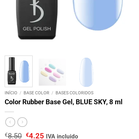
INÍCIO
/
BASE COLOR
/
BASES COLORIDOS
Color Rubber Base Gel, BLUE SKY, 8 ml
O
O
€
8.50
€
4.25
IVA incluido