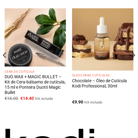
CERA DE CUTÍCULA
ÓLEOS PARA CUTÍCULAS
DUO.WAX + MAGIC BULLET –
Chocolate – Óleo de Cutícula
Kit de Cera-bálsamo de cutícula,
Kodi Professional, 30ml
15 ml e Ponteira Duotti Magic
Bullet
O
O
€
16.00
€
14.40
IVA incluido
preço
preço
€
9.90
IVA incluido
original
atual
era:
é:
€16.00.
€14.40.