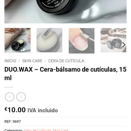
INÍCIO
/
SKIN CARE
/
CERA DE CUTÍCULA
DUO.WAX – Cera-bálsamo de cutículas, 15
ml
€
10.00
IVA incluido
REF:
9697
Categorias:
Cera de Cutícula
,
Skin Care