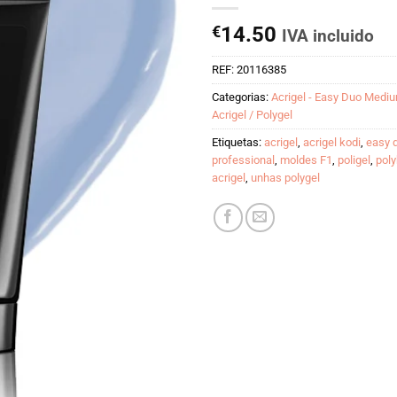
€
14.50
IVA incluido
REF:
20116385
Categorias:
Acrigel - Easy Duo Mediu
Acrigel / Polygel
Etiquetas:
acrigel
,
acrigel kodi
,
easy 
professional
,
moldes F1
,
poligel
,
pol
acrigel
,
unhas polygel