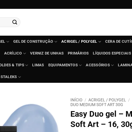
GEL
GEL DE CONSTRUÇÃO
ACRIGEL / POLYGEL
CERA DE CUT
ACRÍLICO
VERNIZ DE UNHAS
PRIMÁRIOS
LÍQUIDOS ESPECIAIS
OLDES & TIPS
LIMAS
EQUIPAMENTOS
ACESSÓRIOS
LAMIN
STALEKS
INÍCIO
/
ACRIGEL / POLYGEL
/
DUO MEDIUM SOFT ART 30G
Easy Duo gel – 
Soft Art – 16, 30