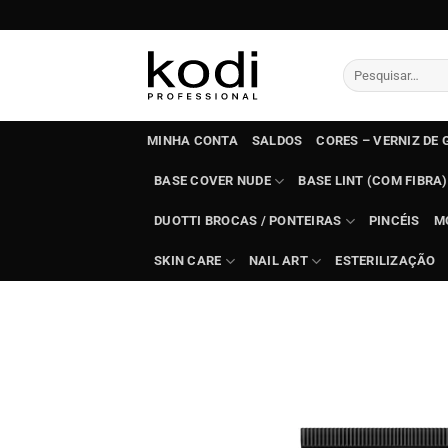
Skip
to
content
Pesquisar
por:
MINHA CONTA
SALDOS
CORES – VERNIZ DE 
BASE COVER NUDE
BASE LINT (COM FIBRA)
DUOTTI BROCAS / PONTEIRAS
PINCÉIS
M
SKIN CARE
NAIL ART
ESTERILIZAÇÃO