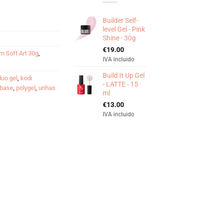
Builder Self-
level Gel - Pink
Shine - 30g
€
19.00
m Soft Art 30g
,
IVA incluido
Build It Up Gel
duo gel
,
kodi
- LATTE - 15
ybase
,
polygel
,
unhas
ml
€
13.00
IVA incluido