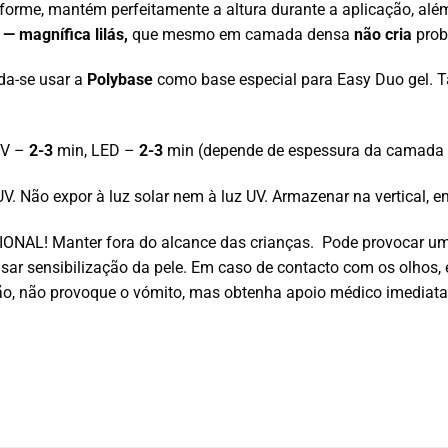
niforme, mantém perfeitamente a altura durante a aplicação, alé
 — magnífica lilás,
que mesmo em camada densa
não cria
prob
da-se usar a
Polybase
como base especial para Easy Duo gel.
V –
2-3
min, LED –
2-3
min (depende de espessura da camada 
UV. Não expor à luz solar nem à luz UV. Armazenar na vertical, e
AL! Manter fora do alcance das crianças. Pode provocar uma 
 causar sensibilização da pele. Em caso de contacto com os olh
ão, não provoque o vómito, mas obtenha apoio médico imediat