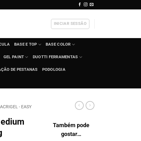
INICIAR SESSÃO
ÍCULA
BASE E TOP
BASE COLOR
GEL PAINT
DUOTTI FERRAMENTAS
AÇÃO DE PESTANAS
PODOLOGIA
ACRIGEL - EASY
Medium
Também pode
g
gostar…