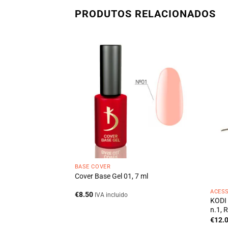
PRODUTOS RELACIONADOS
BASE COVER
Cover Base Gel 01, 7 ml
ACES
€
8.50
IVA incluido
nceis com zipper,
KODI 
n.1, 
€
12.