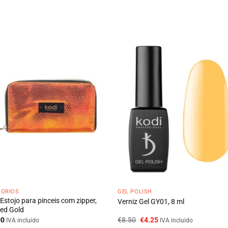
SÓRIOS
GEL POLISH
Estojo para pinceis com zipper,
Verniz Gel GY01, 8 ml
Red Gold
O
O
00
€
8.50
€
4.25
IVA incluido
IVA incluido
preço
preço