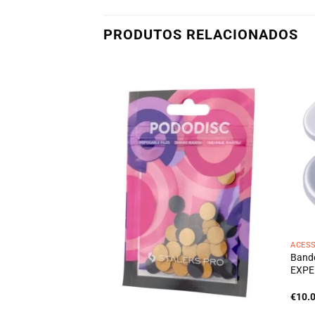
PRODUTOS RELACIONADOS
ACES
cula (empurrador
Bande
 + shabber) EXPERT
EXPER
€
10.