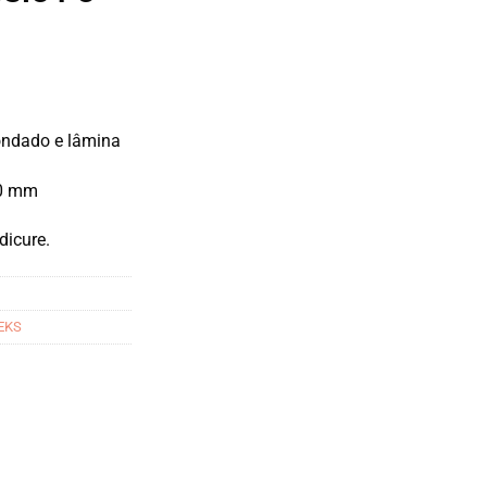
ndado e lâmina
0 mm
dicure.
EKS