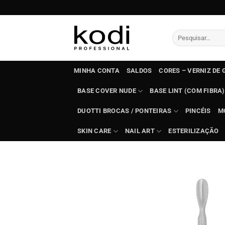
Skip
to
content
Pesquisar
por:
MINHA CONTA
SALDOS
CORES – VERNIZ DE 
BASE COVER NUDE
BASE LINT (COM FIBRA)
DUOTTI BROCAS / PONTEIRAS
PINCÉIS
M
SKIN CARE
NAIL ART
ESTERILIZAÇÃO