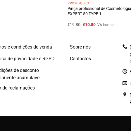
PROMOÇÕES
Pinça profissional de Cosmetologi
EXPERT 50 TYPE 1
O
O
€
19.80
€
10.80
IVA incluido
preço
preço
original
atual
era:
é:
€19.80.
€10.80.
os e condições de venda
Sobre nós
tica de privacidade e RGPD
Contactos
dições de desconto
manente acumulável
o de reclamações