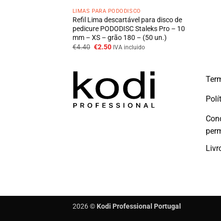
LIMAS PARA PODODISCO
Refil Lima descartável para disco de
pedicure PODODISC Staleks Pro – 10
mm – XS – grão 180 – (50 un.)
O
O
€
4.40
€
2.50
IVA incluido
preço
preço
original
atual
era:
é:
€4.40.
€2.50.
Term
Polí
Con
per
Livr
2026 ©
Kodi Professional Portugal