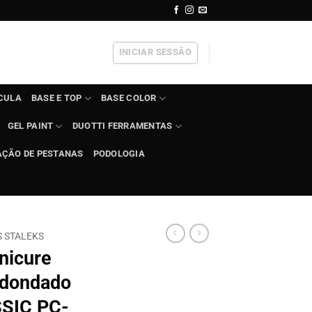
INICIAR SESSÃO
ÍCULA
BASE E TOP
BASE COLOR
GEL PAINT
DUOTTI FERRAMENTAS
AÇÃO DE PESTANAS
PODOLOGIA
S STALEKS
nicure
edondado
SSIC PC-