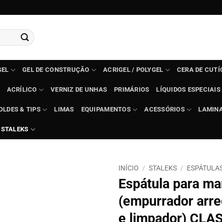
GEL
GEL DE CONSTRUÇÃO
ACRIGEL / POLYGEL
CERA DE CUT
ACRÍLICO
VERNIZ DE UNHAS
PRIMÁRIOS
LÍQUIDOS ESPECIAIS
OLDES & TIPS
LIMAS
EQUIPAMENTOS
ACESSÓRIOS
LAMIN
STALEKS
INÍCIO
/
STALEKS
/
ESPÁTULA
Espátula para ma
(empurrador arr
e limpador) CLA