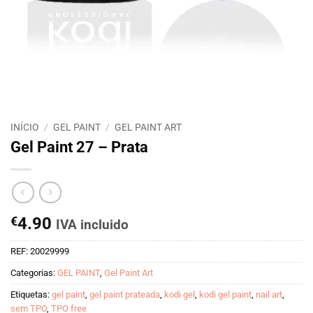
INÍCIO
/
GEL PAINT
/
GEL PAINT ART
Gel Paint 27 – Prata
€
4.90
IVA incluido
REF:
20029999
Categorias:
GEL PAINT
,
Gel Paint Art
Etiquetas:
gel paint
,
gel paint prateada
,
kodi gel
,
kodi gel paint
,
nail art
,
sem TPO
,
TPO free