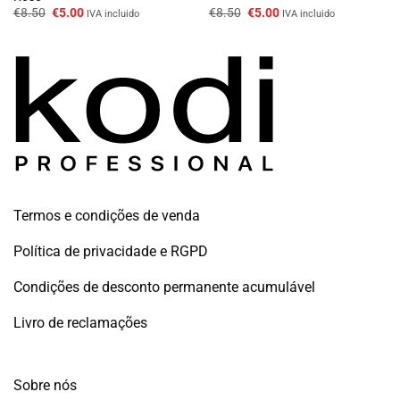
O
O
O
O
€
8.50
€
5.00
€
8.50
€
5.00
IVA incluido
IVA incluido
preço
preço
preço
preço
original
atual
original
atual
era:
é:
era:
é:
€8.50.
€5.00.
€8.50.
€5.00.
Termos e condições de venda
Política de privacidade e RGPD
Condições de desconto permanente acumulável
Livro de reclamações
Sobre nós