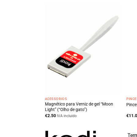
OTADO
ACESSÓRIOS
PINCÉ
 Liner 11 mm – Kodi
Magnético para Verniz de gel “Moon
Pince
Light” (“Olho de gato”)
€
2.50
€
11.
IVA incluido
Term