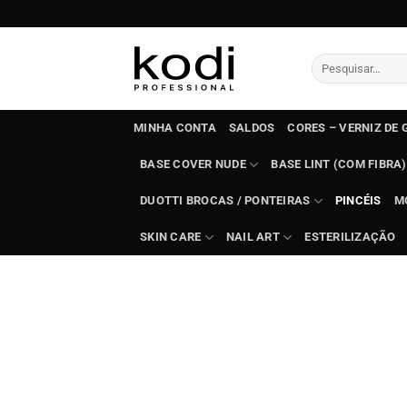
Skip
to
content
Pesquisar
por:
MINHA CONTA
SALDOS
CORES – VERNIZ DE 
BASE COVER NUDE
BASE LINT (COM FIBRA)
DUOTTI BROCAS / PONTEIRAS
PINCÉIS
M
SKIN CARE
NAIL ART
ESTERILIZAÇÃO