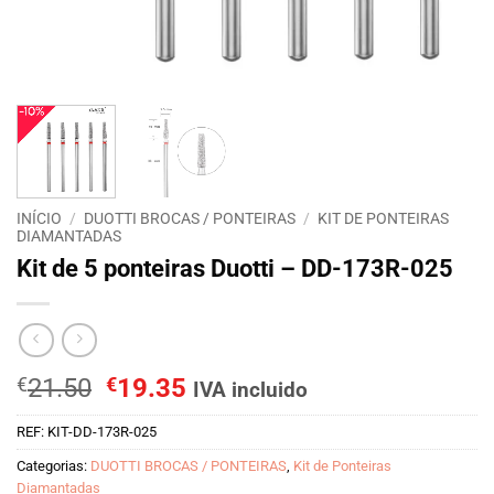
INÍCIO
/
DUOTTI BROCAS / PONTEIRAS
/
KIT DE PONTEIRAS
DIAMANTADAS
Kit de 5 ponteiras Duotti – DD-173R-025
O
O
€
21.50
€
19.35
IVA incluido
preço
preço
REF:
KIT-DD-173R-025
original
atual
era:
é:
Categorias:
DUOTTI BROCAS / PONTEIRAS
,
Kit de Ponteiras
€21.50.
€19.35.
Diamantadas