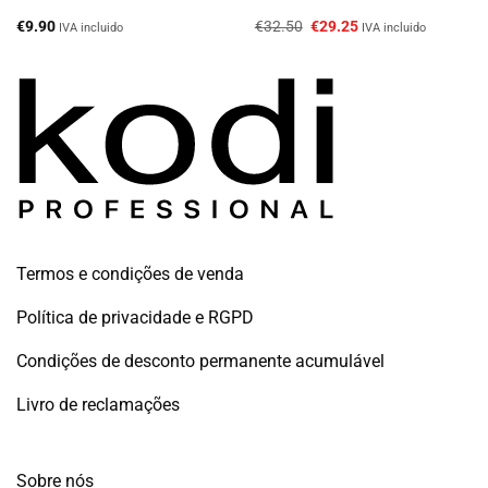
O
O
€
9.90
€
32.50
€
29.25
IVA incluido
IVA incluido
preço
preço
original
atual
era:
é:
€32.50.
€29.25.
Termos e condições de venda
Política de privacidade e RGPD
Condições de desconto permanente acumulável
Livro de reclamações
Sobre nós