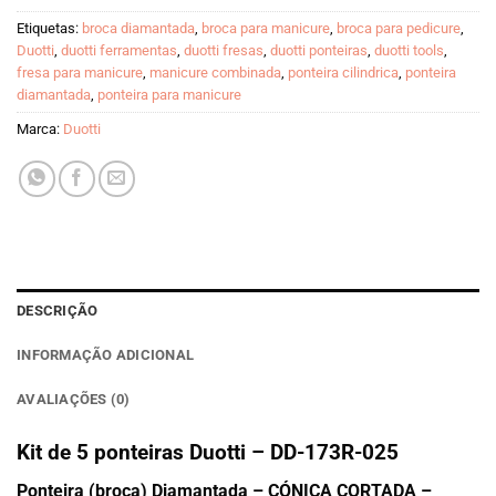
Etiquetas:
broca diamantada
,
broca para manicure
,
broca para pedicure
,
Duotti
,
duotti ferramentas
,
duotti fresas
,
duotti ponteiras
,
duotti tools
,
fresa para manicure
,
manicure combinada
,
ponteira cilindrica
,
ponteira
diamantada
,
ponteira para manicure
Marca:
Duotti
DESCRIÇÃO
INFORMAÇÃO ADICIONAL
AVALIAÇÕES (0)
Kit de 5 ponteiras Duotti – DD-173R-025
Ponteira (broca) Diamantada – CÓNICA CORTADA –