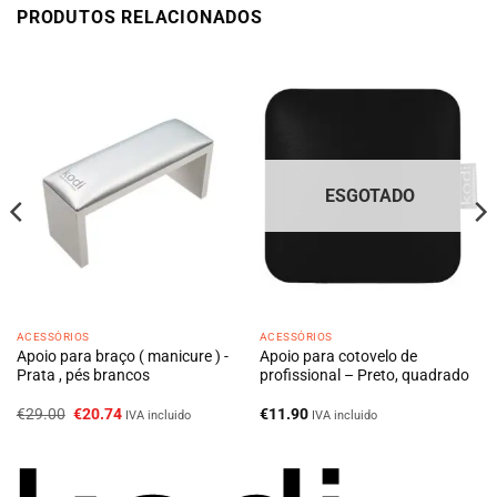
PRODUTOS RELACIONADOS
ESGOTADO
ACESSÓRIOS
ACESSÓRIOS
Apoio para braço ( manicure ) -
Apoio para cotovelo de
Prata , pés brancos
profissional – Preto, quadrado
O
O
€
29.00
€
20.74
€
11.90
IVA incluido
IVA incluido
preço
preço
original
atual
era:
é:
€29.00.
€20.74.