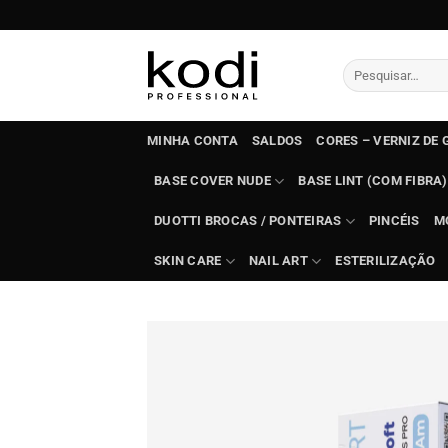
Skip
to
content
Pesquisar
por:
MINHA CONTA
SALDOS
CORES – VERNIZ DE 
BASE COVER NUDE
BASE LINT (COM FIBRA)
DUOTTI BROCAS / PONTEIRAS
PINCÉIS
M
SKIN CARE
NAIL ART
ESTERILIZAÇÃO