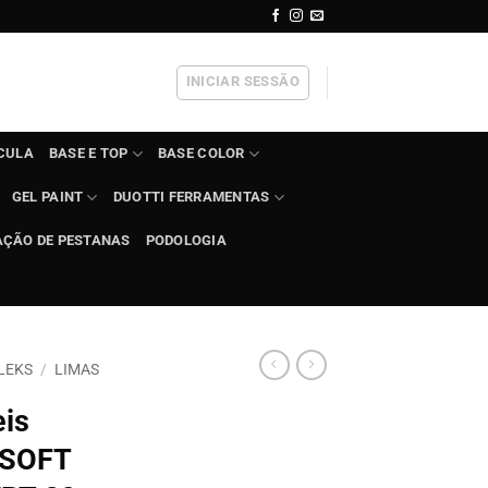
INICIAR SESSÃO
ÍCULA
BASE E TOP
BASE COLOR
GEL PAINT
DUOTTI FERRAMENTAS
AÇÃO DE PESTANAS
PODOLOGIA
LEKS
/
LIMAS
eis
 SOFT