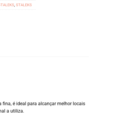
STALEKS
,
STALEKS
na, é ideal para alcançar melhor locais
l a utiliza.