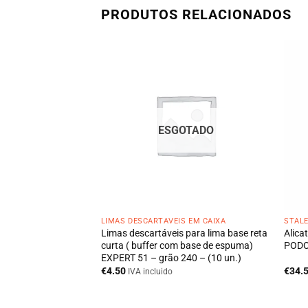
PRODUTOS RELACIONADOS
ESGOTADO
LIMAS DESCARTÁVEIS EM CAIXA
STAL
icure EXPERT PE-52-
Limas descartáveis para lima base reta
Alica
curta ( buffer com base de espuma)
PODO 
EXPERT 51 – grão 240 – (10 un.)
€
4.50
€
34.
IVA incluido