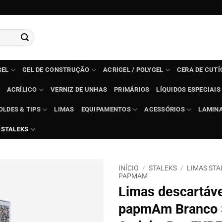
GEL
GEL DE CONSTRUÇÃO
ACRIGEL / POLYGEL
CERA DE CUT
ACRÍLICO
VERNIZ DE UNHAS
PRIMÁRIOS
LÍQUIDOS ESPECIAIS
OLDES & TIPS
LIMAS
EQUIPAMENTOS
ACESSÓRIOS
LAMIN
STALEKS
INÍCIO
/
STALEKS
/
LIMAS STA
PAPMAM
Limas descartáv
papmAm Branco