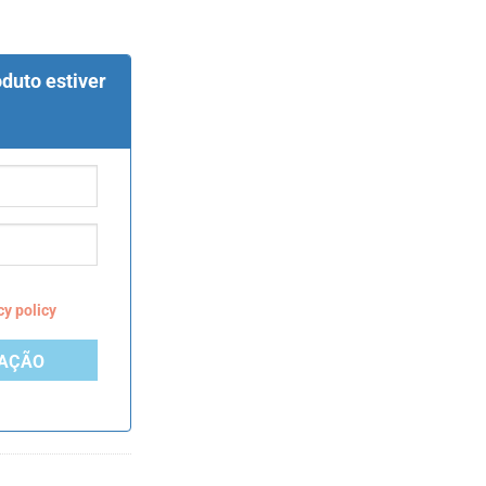
duto estiver
cy policy
CAÇÃO