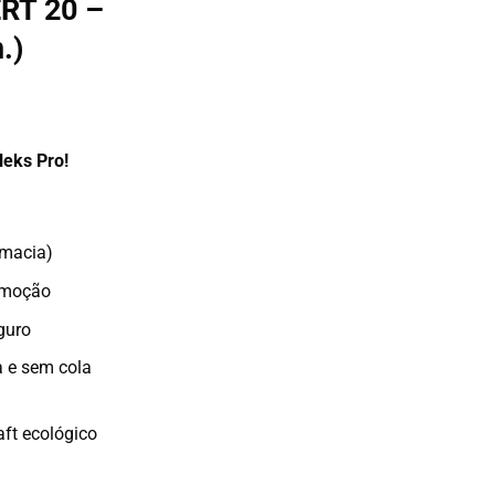
ERT 20 –
.)
leks Pro!
(macia)
remoção
guro
a e sem cola
aft ecológico