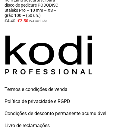
disco de pedicure PODODISC
Staleks Pro – 10 mm – XS –
grão 100 – (50 un.)
O
O
€
4.40
€
2.50
IVA incluido
preço
preço
original
atual
era:
é:
€4.40.
€2.50.
Termos e condições de venda
Política de privacidade e RGPD
Condições de desconto permanente acumulável
Livro de reclamações