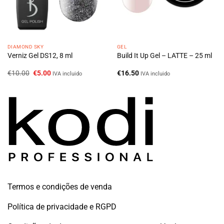
DIAMOND SKY
GEL
Verniz Gel DS12, 8 ml
Build It Up Gel – LATTE – 25 ml
O
O
€
10.00
€
5.00
€
16.50
IVA incluido
IVA incluido
preço
preço
original
atual
era:
é:
€10.00.
€5.00.
Termos e condições de venda
Política de privacidade e RGPD