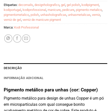
Etiquetas:
decornails
,
designholografico
,
gel
,
gel polish
,
kodipigment
,
kodiportugal
,
kodiprofessional
,
manicure
,
pedicure
,
pigmento metalico
,
pigmentometalico
,
polish
,
unhasholograficas
,
unhasmetalicas
,
verniz
,
verniz de gel
,
verniz de manicure pigment
Marca:
Kodi Professional
DESCRIÇÃO
INFORMAÇÃO ADICIONAL
Pigmento metálico para unhas (cor: Copper)
Pigmento metálico para design de unhas Copper
é um pó
em micropartículas com qual consegue bonito
acabamento metálico de cor de cobre.
Este produto é