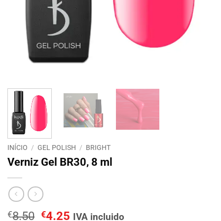
INÍCIO
/
GEL POLISH
/
BRIGHT
Verniz Gel BR30, 8 ml
O
O
€
8.50
€
4.25
IVA incluido