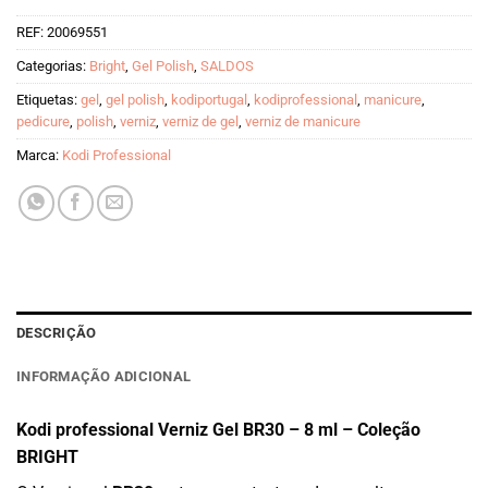
preço
preço
REF:
20069551
original
atual
era:
é:
Categorias:
Bright
,
Gel Polish
,
SALDOS
€8.50.
€4.25.
Etiquetas:
gel
,
gel polish
,
kodiportugal
,
kodiprofessional
,
manicure
,
pedicure
,
polish
,
verniz
,
verniz de gel
,
verniz de manicure
Marca:
Kodi Professional
DESCRIÇÃO
INFORMAÇÃO ADICIONAL
Kodi professional Verniz Gel BR30 – 8 ml – Coleção
BRIGHT