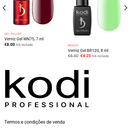
GEL POLISH
Verniz Gel WN75, 7 ml
€
8.00
IVA incluido
BRIGHT
Verniz Gel BR120, 8 ml
O
O
€
8.50
€
4.25
IVA incluido
preço
preço
original
atual
era:
é:
€8.50.
€4.25.
Termos e condições de venda