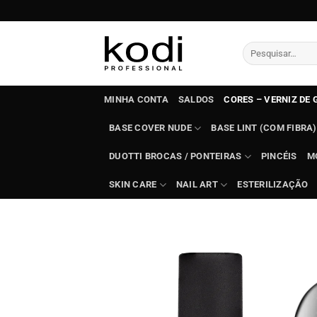
Skip
to
content
Pesquisar
por:
MINHA CONTA
SALDOS
CORES – VERNIZ DE 
BASE COVER NUDE
BASE LINT (COM FIBRA)
DUOTTI BROCAS / PONTEIRAS
PINCÉIS
M
SKIN CARE
NAIL ART
ESTERILIZAÇÃO