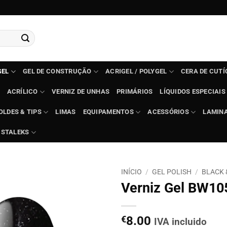
GEL
GEL DE CONSTRUÇÃO
ACRIGEL / POLYGEL
CERA DE CUT
ACRÍLICO
VERNIZ DE UNHAS
PRIMÁRIOS
LÍQUIDOS ESPECIAIS
OLDES & TIPS
LIMAS
EQUIPAMENTOS
ACESSÓRIOS
LAMIN
STALEKS
INÍCIO
/
GEL POLISH
/
BLACK 
Verniz Gel BW105
€
8.00
IVA incluido