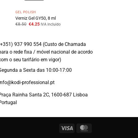
GEL POLISH
Verniz Gel GY50, 8 ml
O
O
€
8.50
€
4.25
IVA incluido
preço
preço
original
atual
era:
é:
€8.50.
€4.25.
(+351) 937 990 554 (Custo de Chamada
para o rede fixa / móvel nacional de acordo
com o seu tarifário em vigor)
Segunda a Sexta das 10:00-17:00
info@kodi-professional.pt
Praça Rainha Santa 2C, 1600-687 Lisboa
Portugal
Visa
MasterCard