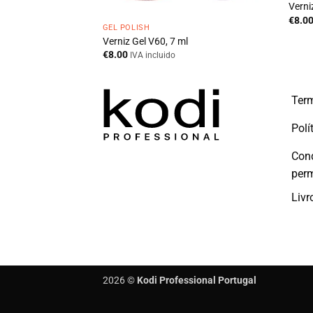
Verni
€
8.0
GEL POLISH
l
Verniz Gel V60, 7 ml
€
8.00
IVA incluido
Term
Polí
Con
per
Livr
2026 ©
Kodi Professional Portugal