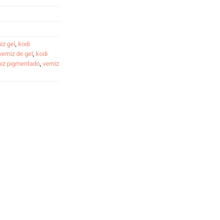
iz gel
,
kodi
verniz de gel
,
kodi
niz pigmentado
,
verniz