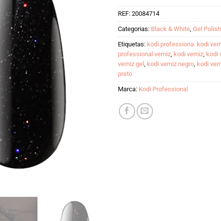
REF:
20084714
Categorias:
Black & White
,
Gel Polish
Etiquetas:
kodi professiona. kodi vern
professional verniz
,
kodi verniz
,
kodi 
verniz gel
,
kodi verniz negro
,
kodi ver
preto
Marca:
Kodi Professional