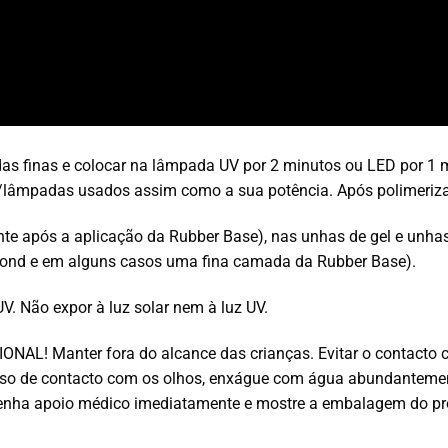
as finas e colocar na lâmpada UV por 2 minutos ou LED por 1 
lâmpadas usados assim como a sua potência. Após polimerizaçã
e após a aplicação da Rubber Base), nas unhas de gel e unhas a
abond e em alguns casos uma fina camada da Rubber Base).
V. Não expor à luz solar nem à luz UV.
L! Manter fora do alcance das crianças. Evitar o contacto com 
caso de contacto com os olhos, enxágue com água abundanteme
tenha apoio médico imediatamente e mostre a embalagem do pr