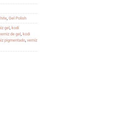
hite
,
Gel Polish
iz gel
,
kodi
verniz de gel
,
kodi
niz pigmentado
,
verniz