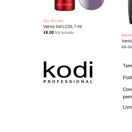
GEL POLISH
Verniz Gel LC20, 7 ml
€
8.00
IVA incluido
BRIG
l
Verni
€
8.5
Term
Polí
Con
per
Livr