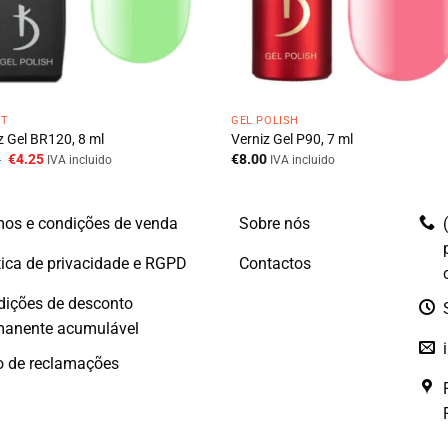
HT
GEL POLISH
z Gel BR120, 8 ml
Verniz Gel P90, 7 ml
O
O
0
€
4.25
€
8.00
IVA incluido
IVA incluido
preço
preço
original
atual
era:
é:
€8.50.
€4.25.
os e condições de venda
Sobre nós
tica de privacidade e RGPD
Contactos
dições de desconto
manente acumulável
o de reclamações