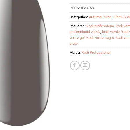
REF:
20123758
Categorias:
Autumn Pulse
,
Black & W
Etiquetas:
kodi professiona. kodi vern
professional verniz
,
kodi verniz
,
kodi 
verniz gel
,
kodi verniz negro
,
kodi ver
preto
Marca:
Kodi Professional