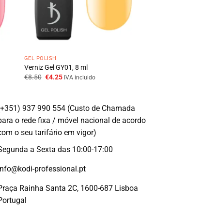
GEL POLISH
Verniz Gel GY01, 8 ml
O
O
€
8.50
€
4.25
IVA incluido
preço
preço
original
atual
era:
é:
€8.50.
€4.25.
(+351) 937 990 554 (Custo de Chamada
para o rede fixa / móvel nacional de acordo
com o seu tarifário em vigor)
Segunda a Sexta das 10:00-17:00
info@kodi-professional.pt
Praça Rainha Santa 2C, 1600-687 Lisboa
Portugal