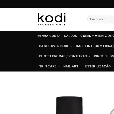
Skip
to
content
Pesquisar
por:
MINHA CONTA
SALDOS
CORES – VERNIZ DE 
BASE COVER NUDE
BASE LINT (COM FIBRA)
DUOTTI BROCAS / PONTEIRAS
PINCÉIS
M
SKIN CARE
NAIL ART
ESTERILIZAÇÃO