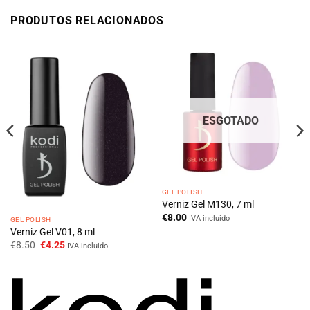
PRODUTOS RELACIONADOS
ESGOTADO
GEL POLISH
Verniz Gel M130, 7 ml
€
8.00
IVA incluido
GEL POLISH
Verniz Gel V01, 8 ml
O
O
€
8.50
€
4.25
IVA incluido
preço
preço
original
atual
era:
é:
€8.50.
€4.25.