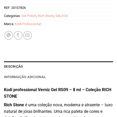
preço
preço
REF:
20107826
original
atual
era:
é:
Categorias:
Gel Polish
,
Rich Stone
,
SALDOS
€8.50.
€4.25.
Marca:
Kodi Professional
DESCRIÇÃO
INFORMAÇÃO ADICIONAL
Kodi professional Verniz Gel RS09 – 8 ml – Coleção RICH
STONE
Rich Stone
é uma coleção nova, moderna e atraente – luxo
natural de jóias brilhantes. Uma rica paleta de cores e