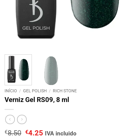
INÍCIO
/
GEL POLISH
/
RICH STONE
Verniz Gel RS09, 8 ml
O
O
€
8.50
€
4.25
IVA incluido