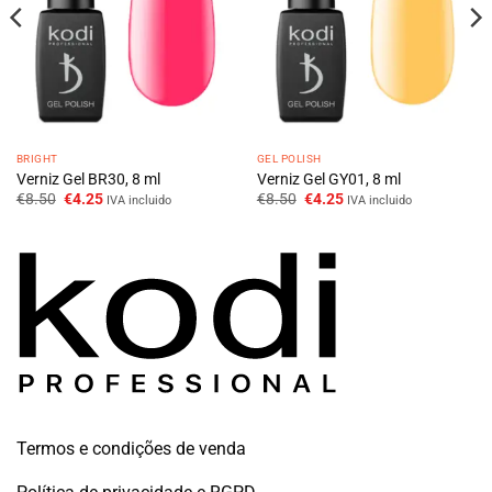
BRIGHT
GEL POLISH
Verniz Gel BR30, 8 ml
Verniz Gel GY01, 8 ml
O
O
O
O
€
8.50
€
4.25
€
8.50
€
4.25
IVA incluido
IVA incluido
preço
preço
preço
preço
original
atual
original
atual
era:
é:
era:
é:
€8.50.
€4.25.
€8.50.
€4.25.
Termos e condições de venda