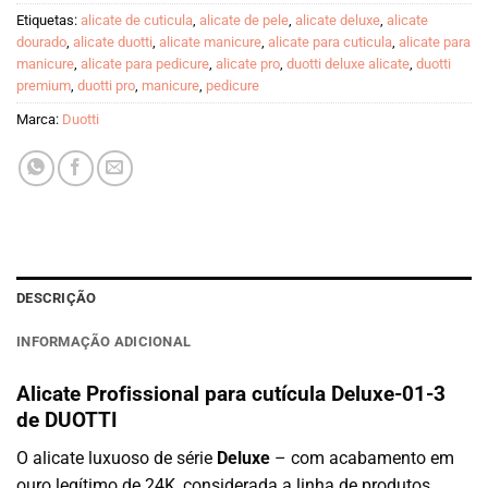
Etiquetas:
alicate de cuticula
,
alicate de pele
,
alicate deluxe
,
alicate
dourado
,
alicate duotti
,
alicate manicure
,
alicate para cuticula
,
alicate para
manicure
,
alicate para pedicure
,
alicate pro
,
duotti deluxe alicate
,
duotti
premium
,
duotti pro
,
manicure
,
pedicure
Marca:
Duotti
DESCRIÇÃO
INFORMAÇÃO ADICIONAL
Alicate Profissional para cutícula Deluxe-01-3
de DUOTTI
O alicate luxuoso de série
Deluxe
– com acabamento em
ouro legítimo de 24K, considerada a linha de produtos