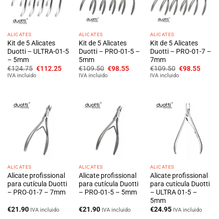
ALICATES
ALICATES
ALICATES
Kit de 5 Alicates
Kit de 5 Alicates
Kit de 5 Alicates
Duotti – ULTRA-01-5
Duotti – PRO-01-5 –
Duotti – PRO-01-7 –
– 5mm
5mm
7mm
O
O
O
O
O
O
€
124.75
€
112.25
€
109.50
€
98.55
€
109.50
€
98.55
preço
preço
preço
preço
preço
preço
IVA incluido
IVA incluido
IVA incluido
original
atual
original
atual
original
atual
era:
é:
era:
é:
era:
é:
€124.75.
€112.25.
€109.50.
€98.55.
€109.50.
€98.5
ALICATES
ALICATES
ALICATES
Alicate profissional
Alicate profissional
Alicate profissional
para cutícula Duotti
para cutícula Duotti
para cutícula Duotti
– PRO-01-7 – 7mm
– PRO-01-5 – 5mm
– ULTRA 01-5 –
5mm
€
21.90
€
21.90
€
24.95
IVA incluido
IVA incluido
IVA incluido