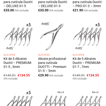
para cutícula Duotti
para cutícula Duotti
para cutícula Duotti
– DELUXE-01-5
– DELUXE-01-3
– PRO-01-3 – 3mm
€
33.00
€
33.00
€
21.90
IVA incluido
IVA incluido
IVA incluido
ALICATES
ALICATES
ALICATES
Kit de 5 Alicates
Alicate profissional
Kit de 5 Alicates
Duotti – PREMIUM-
para cutícula
Duotti – PREMIUM-
01-5 , 5mm
DUOTTI – Premium
01-7 , 7mm
01-5 – 5mm
O
O
O
O
€
149.51
€
134.55
€
29.90
€
149.51
€
134.55
IVA incluido
preço
preço
preço
preç
IVA incluido
IVA incluido
original
atual
original
atua
era:
é:
era:
é:
€149.51.
€134.55.
€149.51.
€134