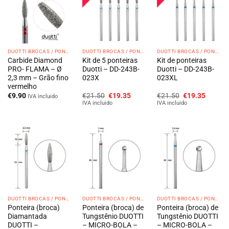
DUOTTI BROCAS / PONTEIRAS
DUOTTI BROCAS / PONTEIRAS
DUOTTI BROCAS / PONTEIRAS
Carbide Diamond
Kit de 5 ponteiras
Kit de ponteiras
PRO- FLAMA – Ø
Duotti – DD-243B-
Duotti – DD-243B-
2,3 mm – Grão fino
023X
023XL
vermelho
O
O
O
O
€
9.90
€
21.50
€
19.35
€
21.50
€
19.35
IVA incluido
preço
preço
preço
preço
IVA incluido
IVA incluido
original
atual
original
atual
era:
é:
era:
é:
€21.50.
€19.35.
€21.50.
€19.35
DUOTTI BROCAS / PONTEIRAS
DUOTTI BROCAS / PONTEIRAS
DUOTTI BROCAS / PONTEIRAS
Ponteira (broca)
Ponteira (broca) de
Ponteira (broca) de
Diamantada
Tungstênio DUOTTI
Tungstênio DUOTTI
DUOTTI –
– MICRO-BOLA –
– MICRO-BOLA –