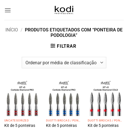
Skip
to
content
INÍCIO
/
PRODUTOS ETIQUETADOS COM “PONTEIRA DE
PODOLOGIA”
FILTRAR
UNCATEGORIZED
DUOTTI BROCAS / PONTEIRAS
DUOTTI BROCAS / PONTEIRAS
Kit de 5 ponteiras
Kit de 5 ponteiras
Kit de 5 ponteiras