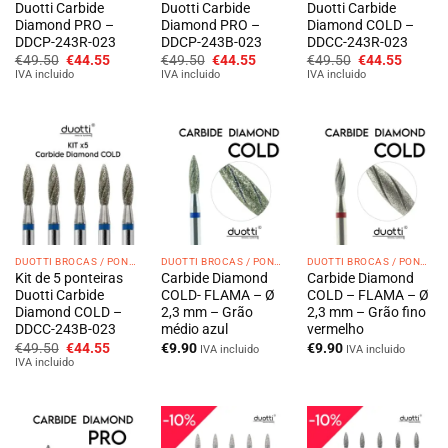
Duotti Carbide
Duotti Carbide
Duotti Carbide
Diamond PRO –
Diamond PRO –
Diamond COLD –
DDCP-243R-023
DDCP-243B-023
DDCC-243R-023
O
O
O
O
O
O
€
49.50
€
44.55
€
49.50
€
44.55
€
49.50
€
44.55
preço
preço
preço
preço
preço
preço
IVA incluido
IVA incluido
IVA incluido
original
atual
original
atual
original
atual
era:
é:
era:
é:
era:
é:
€49.50.
€44.55.
€49.50.
€44.55.
€49.50.
€44.55
DUOTTI BROCAS / PONTEIRAS
DUOTTI BROCAS / PONTEIRAS
DUOTTI BROCAS / PONTEIRAS
Kit de 5 ponteiras
Carbide Diamond
Carbide Diamond
Duotti Carbide
COLD- FLAMA – Ø
COLD – FLAMA – Ø
Diamond COLD –
2,3 mm – Grão
2,3 mm – Grão fino
DDCC-243B-023
médio azul
vermelho
O
O
€
49.50
€
44.55
€
9.90
€
9.90
IVA incluido
IVA incluido
preço
preço
IVA incluido
original
atual
era:
é:
€49.50.
€44.55.