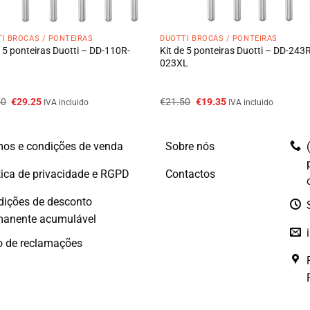
I BROCAS / PONTEIRAS
DUOTTI BROCAS / PONTEIRAS
e 5 ponteiras Duotti – DD-110R-
Kit de 5 ponteiras Duotti – DD-243
023XL
O
O
O
O
50
€
29.25
€
21.50
€
19.35
IVA incluido
IVA incluido
preço
preço
preço
preço
original
atual
original
atual
era:
é:
era:
é:
€32.50.
€29.25.
€21.50.
€19.35.
os e condições de venda
Sobre nós
tica de privacidade e RGPD
Contactos
dições de desconto
manente acumulável
o de reclamações