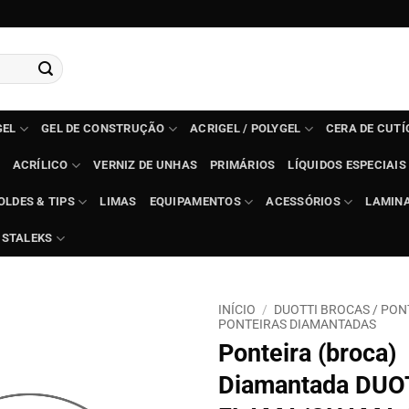
GEL
GEL DE CONSTRUÇÃO
ACRIGEL / POLYGEL
CERA DE CUT
ACRÍLICO
VERNIZ DE UNHAS
PRIMÁRIOS
LÍQUIDOS ESPECIAIS
OLDES & TIPS
LIMAS
EQUIPAMENTOS
ACESSÓRIOS
LAMIN
STALEKS
INÍCIO
/
DUOTTI BROCAS / PON
PONTEIRAS DIAMANTADAS
Ponteira (broca)
Diamantada DUO