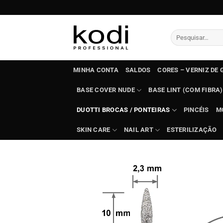
Skip
to
content
Pesquisar
por:
MINHA CONTA
SALDOS
CORES – VERNIZ DE 
BASE COVER NUDE
BASE LINT (COM FIBRA)
DUOTTI BROCAS / PONTEIRAS
PINCÉIS
M
SKIN CARE
NAIL ART
ESTERILIZAÇÃO