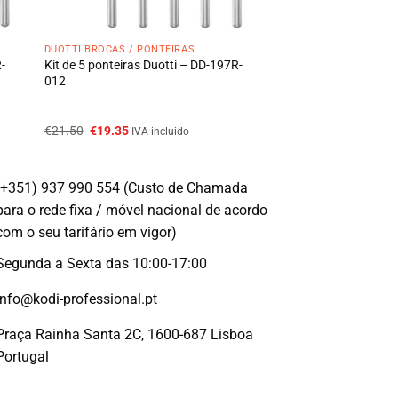
DUOTTI BROCAS / PONTEIRAS
R-
Kit de 5 ponteiras Duotti – DD-197R-
012
O
O
€
21.50
€
19.35
IVA incluido
preço
preço
original
atual
era:
é:
€21.50.
€19.35.
(+351) 937 990 554 (Custo de Chamada
para o rede fixa / móvel nacional de acordo
com o seu tarifário em vigor)
Segunda a Sexta das 10:00-17:00
info@kodi-professional.pt
Praça Rainha Santa 2C, 1600-687 Lisboa
Portugal