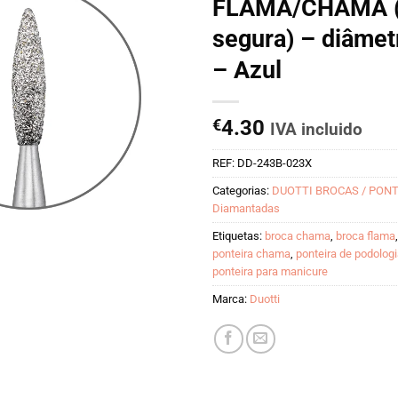
FLAMA/CHAMA (
segura) – diâme
– Azul
€
4.30
IVA incluido
REF:
DD-243B-023X
Categorias:
DUOTTI BROCAS / PON
Diamantadas
Etiquetas:
broca chama
,
broca flama
ponteira chama
,
ponteira de podolog
ponteira para manicure
Marca:
Duotti