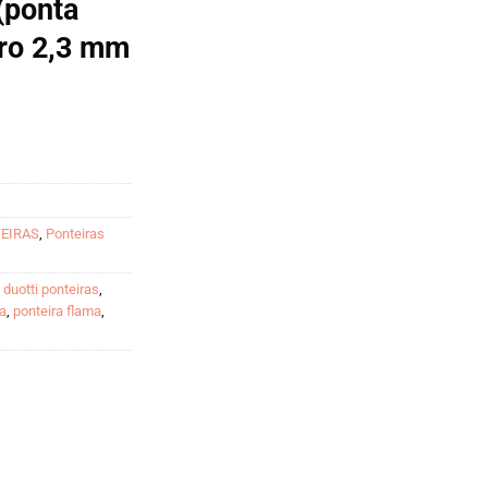
ponta
tro 2,3 mm
TEIRAS
,
Ponteiras
,
duotti ponteiras
,
ia
,
ponteira flama
,