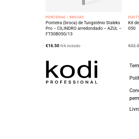
ONTEIRAS
PONTEIRAS / BROCAS
DUOTT
 Tungstênio Duotti –
Ponteira (broca) de Tungsténio Staleks
Kit d
Pro – CILINDRO arredondado – AZUL –
050
FT30B050/13
€
16.50
€
32.
IVA incluido
Term
Polí
Con
per
Livr