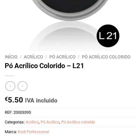
INÍCIO
/
ACRÍLICO
/
PÓ ACRÍLICO
/
PÓ ACRÍLICO COLORIDO
Pó Acrílico Colorido – L21
€
5.50
IVA incluido
REF:
20003395
Categorias:
Acrílico
,
Pó Acrílico
,
Pó Acrílico colorido
Marca:
Kodi Professional