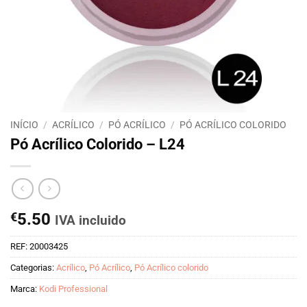
INÍCIO
/
ACRÍLICO
/
PÓ ACRÍLICO
/
PÓ ACRÍLICO COLORIDO
Pó Acrílico Colorido – L24
€
5.50
IVA incluido
REF:
20003425
Categorias:
Acrílico
,
Pó Acrílico
,
Pó Acrílico colorido
Marca:
Kodi Professional