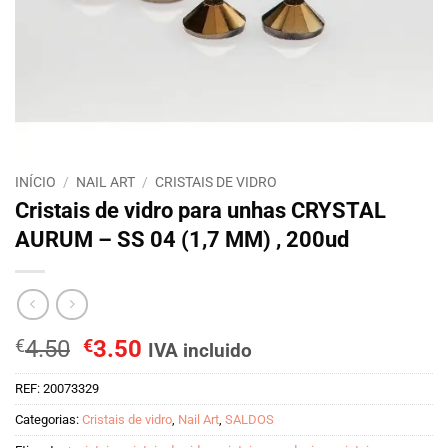
INÍCIO
/
NAIL ART
/
CRISTAIS DE VIDRO
Cristais de vidro para unhas CRYSTAL
AURUM – SS 04 (1,7 MM) , 200ud
O
O
€
4.50
€
3.50
IVA incluido
preço
preço
REF:
20073329
original
atual
era:
é:
Categorias:
Cristais de vidro
,
Nail Art
,
SALDOS
€4.50.
€3.50.