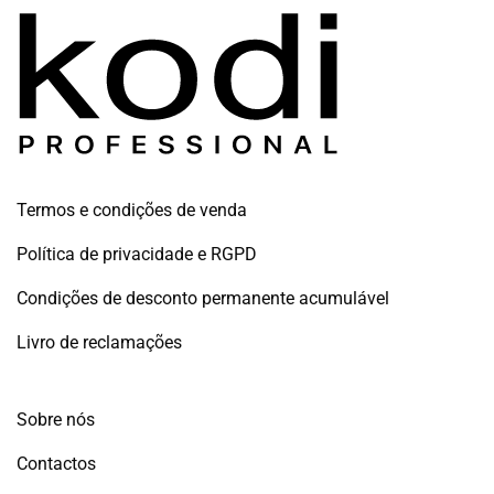
era:
é:
€4.50.
€3.50.
Termos e condições de venda
Política de privacidade e RGPD
Condições de desconto permanente acumulável
Livro de reclamações
Sobre nós
Contactos