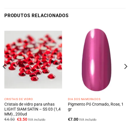
PRODUTOS RELACIONADOS
CRISTAIS DE VIDRO
DIA DOS NAMORADOS
Cristais de vidro para unhas
Pigmento Pó Cromado, Rose, 1
LIGHT SIAM SATIN – SS 03 (1,4
gr
MM) , 200ud
O
O
€
4.50
€
3.50
€
7.00
IVA incluido
IVA incluido
preço
preço
original
atual