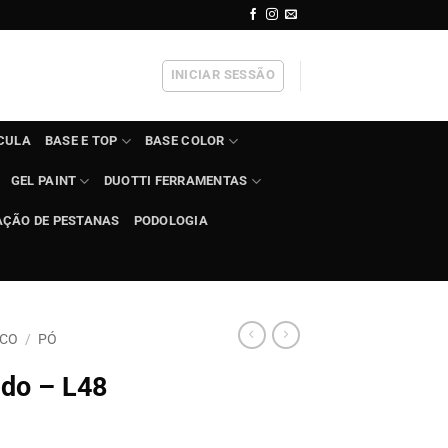
INICIAR SESSÃO
ÍCULA
BASE E TOP
BASE COLOR
GEL PAINT
DUOTTI FERRAMENTAS
AÇÃO DE PESTANAS
PODOLOGIA
ICO
/
PÓ
ido – L48