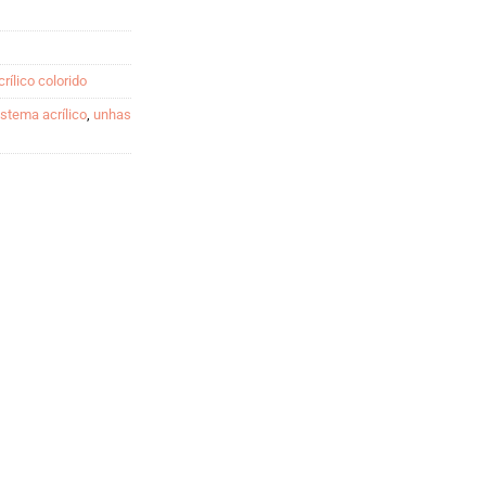
rílico colorido
istema acrílico
,
unhas