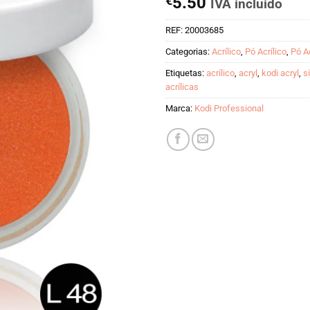
€
5.50
IVA incluido
REF:
20003685
Categorias:
Acrílico
,
Pó Acrílico
,
Pó Ac
Etiquetas:
acrílico
,
acryl
,
kodi acryl
,
s
acrílicas
Marca:
Kodi Professional