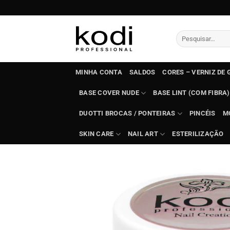
Skip
to
content
Pesquisar
por:
MINHA CONTA
SALDOS
CORES – VERNIZ DE 
BASE COVER NUDE
BASE LINT (COM FIBRA)
DUOTTI BROCAS / PONTEIRAS
PINCÉIS
M
SKIN CARE
NAIL ART
ESTERILIZAÇÃO