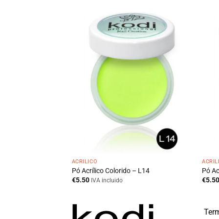
ACRÍLICO
ACRÍL
o – L20
Pó Acrílico Colorido – L14
Pó Ac
€
5.50
€
5.5
IVA incluido
Term