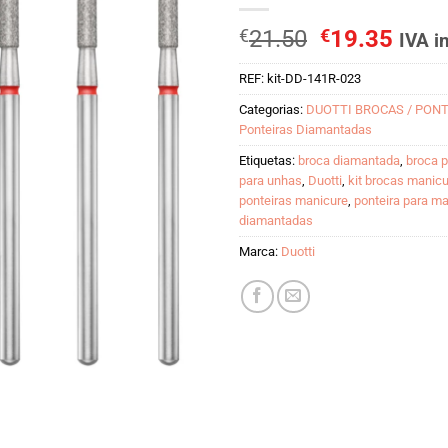
O
O
€
21.50
€
19.35
IVA i
preço
preç
REF:
kit-DD-141R-023
original
atual
era:
é:
Categorias:
DUOTTI BROCAS / PON
€21.50.
€19.
Ponteiras Diamantadas
Etiquetas:
broca diamantada
,
broca 
para unhas
,
Duotti
,
kit brocas manic
ponteiras manicure
,
ponteira para m
diamantadas
Marca:
Duotti