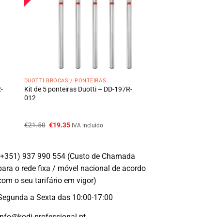
DUOTTI BROCAS / PONTEIRAS
R-
Kit de 5 ponteiras Duotti – DD-197R-
012
O
O
€
21.50
€
19.35
IVA incluido
preço
preço
original
atual
era:
é:
€21.50.
€19.35.
(+351) 937 990 554 (Custo de Chamada
para o rede fixa / móvel nacional de acordo
com o seu tarifário em vigor)
Segunda a Sexta das 10:00-17:00
info@kodi-professional.pt