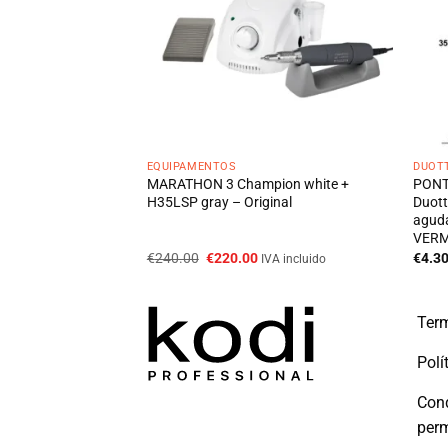
S
EQUIPAMENTOS
DUOTT
A) DIAMANTADA
MARATHON 3 Champion white +
PONT
LA 4 mm – GRÃO
H35LSP gray – Original
Duot
01B040K
agud
VER
O
O
€
240.00
€
220.00
€
4.3
IVA incluido
preço
preço
original
atual
era:
é:
€240.00.
€220.00.
Term
Polí
Con
per