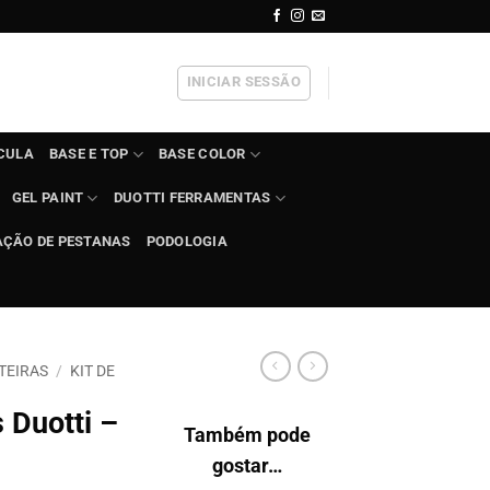
INICIAR SESSÃO
ÍCULA
BASE E TOP
BASE COLOR
GEL PAINT
DUOTTI FERRAMENTAS
AÇÃO DE PESTANAS
PODOLOGIA
TEIRAS
/
KIT DE
s Duotti –
Também pode
gostar…