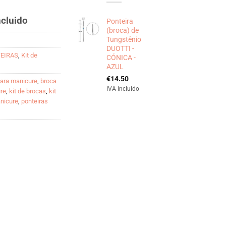
ncluido
Ponteira
o
(broca) de
Tungstênio
DUOTTI -
TEIRAS
,
Kit de
CÓNICA -
35.
AZUL
€
14.50
para manicure
,
broca
IVA incluido
ure
,
kit de brocas
,
kit
anicure
,
ponteiras