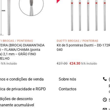
I BROCAS / PONTEIRAS
DUOTTI BROCAS / PONTEIRAS
EIRA (BROCA) DIAMANTADA
Kit de 5 ponteiras Duotti – DD-172
ti – FLAMA/CHAMA (ponta
040
a) 2,1 mm – GRÃO FINO
MELHO
O
O
0
€
27.00
€
24.30
IVA incluido
IVA incluido
preço
preço
original
atual
era:
é:
€27.00.
€24.30.
os e condições de venda
Sobre nós
tica de privacidade e RGPD
Contactos
dições de desconto
manente acumulável