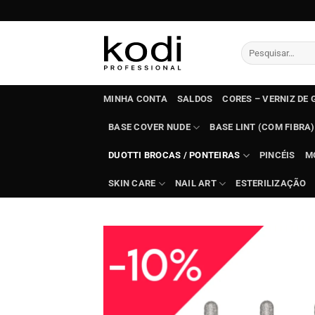
Skip
to
content
Pesquisar
por:
MINHA CONTA
SALDOS
CORES – VERNIZ DE 
BASE COVER NUDE
BASE LINT (COM FIBRA)
DUOTTI BROCAS / PONTEIRAS
PINCÉIS
M
SKIN CARE
NAIL ART
ESTERILIZAÇÃO