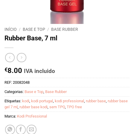
INÍCIO
/
BASE E TOP
/
BASE RUBBER
Rubber Base, 7 ml
€
8.00
IVA incluido
REF:
20082048
Categorias:
Base e Top
,
Base Rubber
Etiquetas:
kodi
,
kodi portugal
,
kodi professional
,
rubber base
,
rubber base
gel 7 ml
,
rubber base kodi
,
sem TPO
,
TPO free
Marca:
Kodi Professional