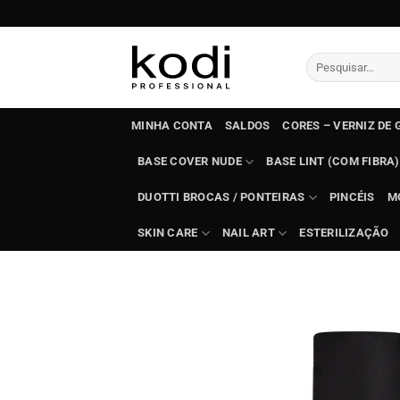
Skip
to
content
Pesquisar
por:
MINHA CONTA
SALDOS
CORES – VERNIZ DE 
BASE COVER NUDE
BASE LINT (COM FIBRA)
DUOTTI BROCAS / PONTEIRAS
PINCÉIS
M
SKIN CARE
NAIL ART
ESTERILIZAÇÃO