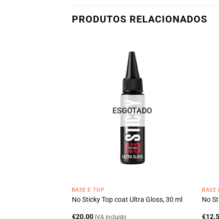
PRODUTOS RELACIONADOS
ESGOTADO
BASE E TOP
BASE 
t – NATURAL TOP 04,
No Sticky Top coat Ultra Gloss, 30 ml
No St
€
20.00
€
12.
IVA incluido