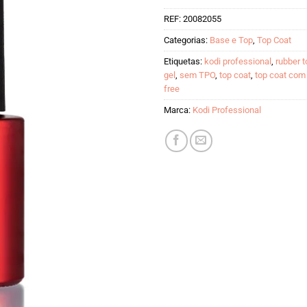
REF:
20082055
Categorias:
Base e Top
,
Top Coat
Etiquetas:
kodi professional
,
rubber t
gel
,
sem TPO
,
top coat
,
top coat co
free
Marca:
Kodi Professional