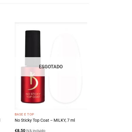
ESGOTADO
BASE E TOP
l
No Sticky Top Coat – MILKY, 7 ml
€
8.50
IVA incluido