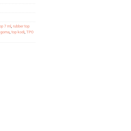
op 7 ml
,
rubber top
m goma
,
top kodi
,
TPO