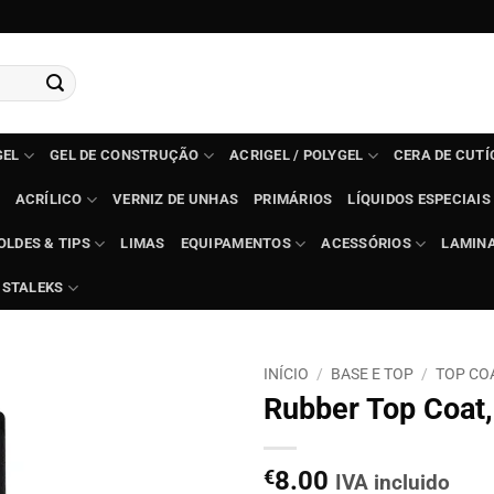
GEL
GEL DE CONSTRUÇÃO
ACRIGEL / POLYGEL
CERA DE CUT
ACRÍLICO
VERNIZ DE UNHAS
PRIMÁRIOS
LÍQUIDOS ESPECIAIS
OLDES & TIPS
LIMAS
EQUIPAMENTOS
ACESSÓRIOS
LAMIN
STALEKS
INÍCIO
/
BASE E TOP
/
TOP CO
Rubber Top Coat,
€
8.00
IVA incluido