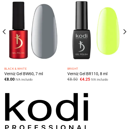
BLACK & WHITE
BRIGHT
Verniz Gel BW60, 7 ml
Verniz Gel BR110, 8 ml
O
O
€
8.00
€
8.50
€
4.25
IVA incluido
IVA incluido
preço
preço
original
atual
era:
é:
€8.50.
€4.25.