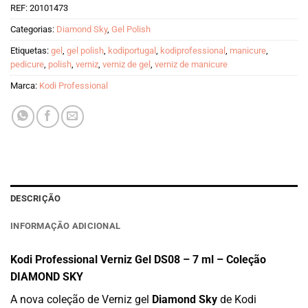
REF:
20101473
Categorias:
Diamond Sky
,
Gel Polish
Etiquetas:
gel
,
gel polish
,
kodiportugal
,
kodiprofessional
,
manicure
,
pedicure
,
polish
,
verniz
,
verniz de gel
,
verniz de manicure
Marca:
Kodi Professional
DESCRIÇÃO
INFORMAÇÃO ADICIONAL
Kodi Professional Verniz Gel DS08 – 7 ml – Coleção
DIAMOND SKY
A nova coleção de Verniz gel
Diamond Sky
de Kodi