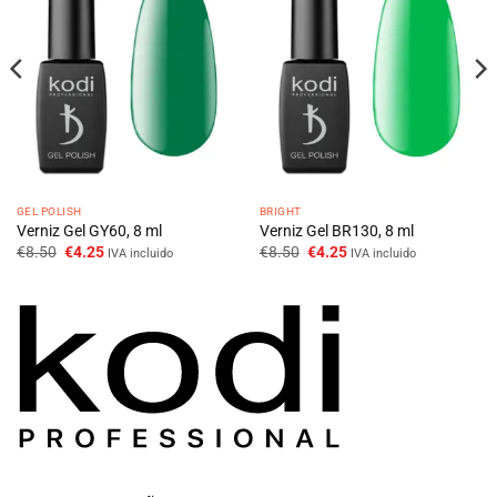
GEL POLISH
BRIGHT
Verniz Gel GY60, 8 ml
Verniz Gel BR130, 8 ml
O
O
O
O
€
8.50
€
4.25
€
8.50
€
4.25
IVA incluido
IVA incluido
preço
preço
preço
preço
original
atual
original
atual
era:
é:
era:
é:
€8.50.
€4.25.
€8.50.
€4.25.