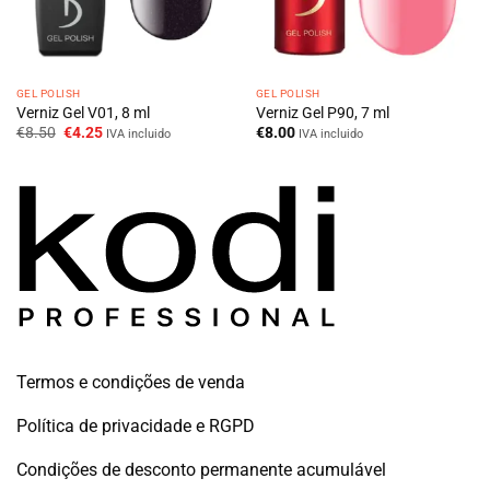
GEL POLISH
GEL POLISH
Verniz Gel V01, 8 ml
Verniz Gel P90, 7 ml
O
O
€
8.50
€
4.25
€
8.00
IVA incluido
IVA incluido
preço
preço
original
atual
era:
é:
€8.50.
€4.25.
Termos e condições de venda
Política de privacidade e RGPD
Condições de desconto permanente acumulável