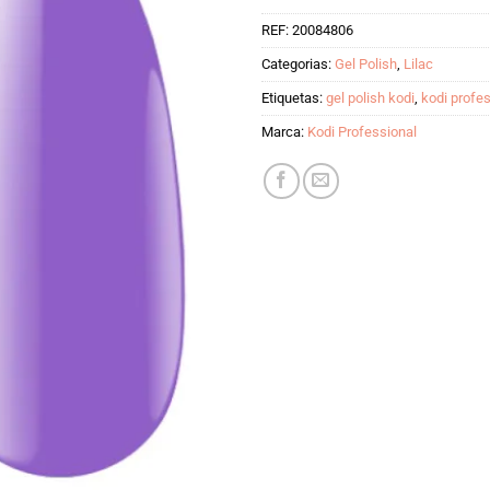
REF:
20084806
Categorias:
Gel Polish
,
Lilac
Etiquetas:
gel polish kodi
,
kodi profes
Marca:
Kodi Professional