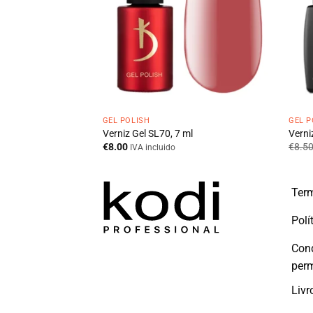
 ml
GEL POLISH
GEL P
Verniz Gel SL70, 7 ml
Verni
€
8.00
€
8.5
IVA incluido
Term
Polí
Con
per
Livr