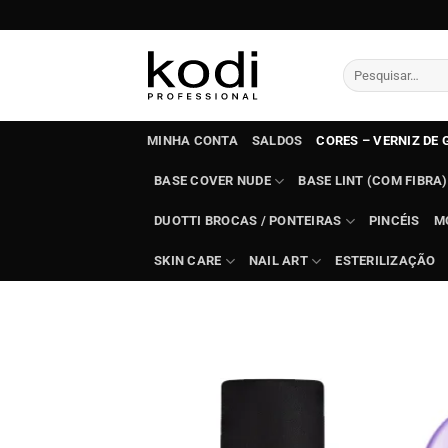
Skip
to
content
Pesquisar
por:
MINHA CONTA
SALDOS
CORES – VERNIZ DE 
BASE COVER NUDE
BASE LINT (COM FIBRA)
DUOTTI BROCAS / PONTEIRAS
PINCÉIS
M
SKIN CARE
NAIL ART
ESTERILIZAÇÃO