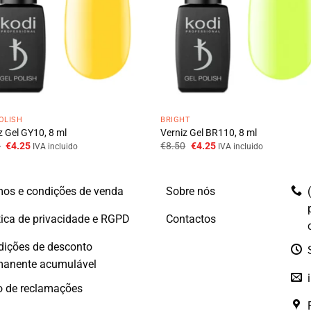
OLISH
BRIGHT
z Gel GY10, 8 ml
Verniz Gel BR110, 8 ml
O
O
O
O
0
€
4.25
€
8.50
€
4.25
IVA incluido
IVA incluido
preço
preço
preço
preço
original
atual
original
atual
era:
é:
era:
é:
€8.50.
€4.25.
€8.50.
€4.25.
os e condições de venda
Sobre nós
tica de privacidade e RGPD
Contactos
dições de desconto
manente acumulável
o de reclamações