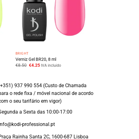
BRIGHT
Verniz Gel BR20, 8 ml
O
O
€
8.50
€
4.25
IVA incluido
preço
preço
original
atual
era:
é:
€8.50.
€4.25.
(+351) 937 990 554 (Custo de Chamada
para o rede fixa / móvel nacional de acordo
com o seu tarifário em vigor)
Segunda a Sexta das 10:00-17:00
info@kodi-professional.pt
Praça Rainha Santa 2C, 1600-687 Lisboa