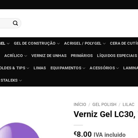
GEL
GEL DE CONSTRUÇÃO
ACRIGEL / POLYGEL
CERA DE CUT
ACRÍLICO
VERNIZ DE UNHAS
PRIMÁRIOS
LÍQUIDOS ESPECIAIS
OLDES & TIPS
LIMAS
EQUIPAMENTOS
ACESSÓRIOS
LAMIN
STALEKS
INÍCIO
/
GEL POLISH
/
LILAC
Verniz Gel LC30,
€
8.00
IVA incluido