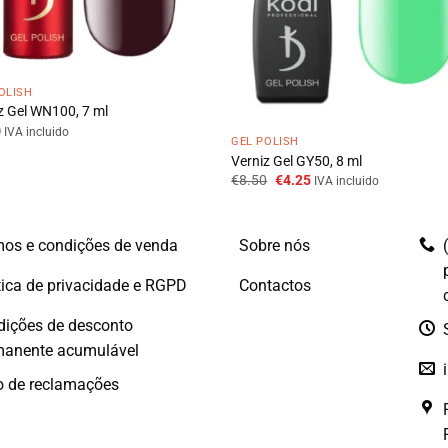
OLISH
z Gel WN100, 7 ml
0
IVA incluido
GEL POLISH
Verniz Gel GY50, 8 ml
O
O
€
8.50
€
4.25
IVA incluido
preço
preço
original
atual
era:
é:
€8.50.
€4.25.
os e condições de venda
Sobre nós
tica de privacidade e RGPD
Contactos
dições de desconto
manente acumulável
o de reclamações