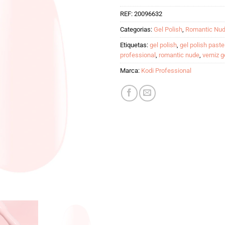
REF:
20096632
Categorias:
Gel Polish
,
Romantic Nu
Etiquetas:
gel polish
,
gel polish paste
professional
,
romantic nude
,
verniz g
Marca:
Kodi Professional