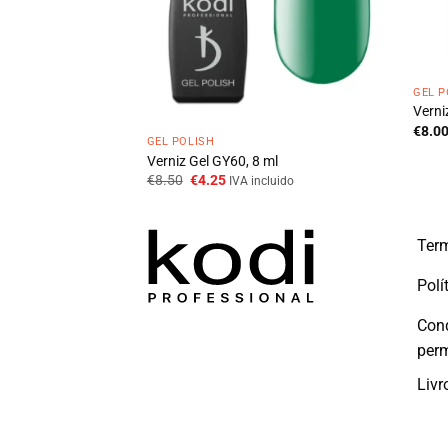
GEL P
Verni
€
8.0
GEL POLISH
l
Verniz Gel GY60, 8 ml
O
O
€
8.50
€
4.25
IVA incluido
preço
preço
original
atual
era:
é:
€8.50.
€4.25.
Term
Polí
Con
per
Livr