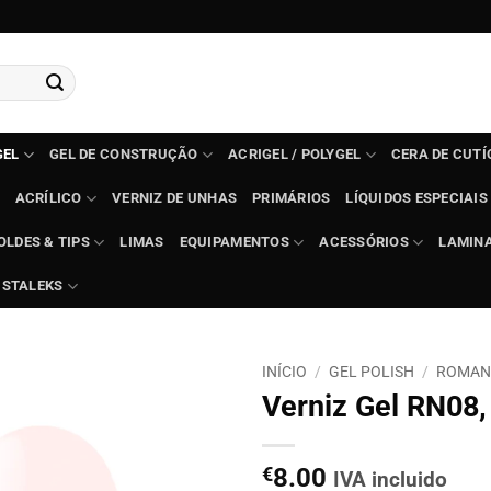
GEL
GEL DE CONSTRUÇÃO
ACRIGEL / POLYGEL
CERA DE CUT
ACRÍLICO
VERNIZ DE UNHAS
PRIMÁRIOS
LÍQUIDOS ESPECIAIS
OLDES & TIPS
LIMAS
EQUIPAMENTOS
ACESSÓRIOS
LAMIN
STALEKS
INÍCIO
/
GEL POLISH
/
ROMAN
Verniz Gel RN08,
€
8.00
IVA incluido