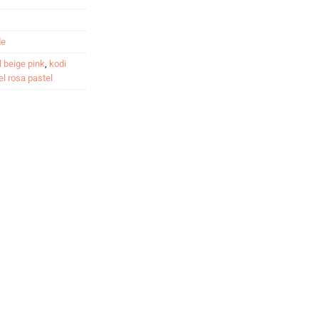
de
l beige pink
,
kodi
el rosa pastel