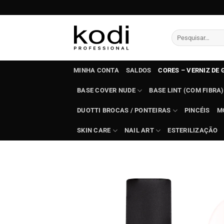
Skip
to
content
Pesquisar
por:
MINHA CONTA
SALDOS
CORES – VERNIZ DE 
BASE COVER NUDE
BASE LINT (COM FIBRA)
DUOTTI BROCAS / PONTEIRAS
PINCÉIS
M
SKIN CARE
NAIL ART
ESTERILIZAÇÃO