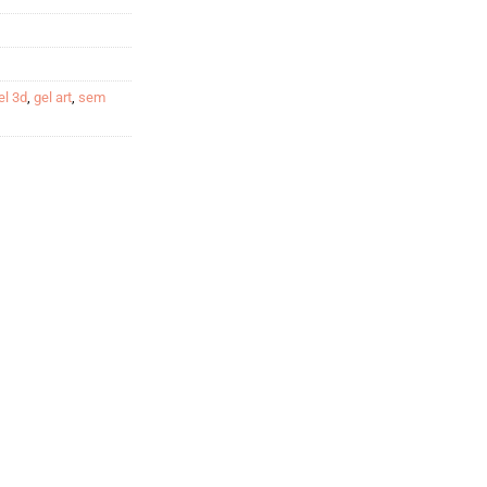
el 3d
,
gel art
,
sem