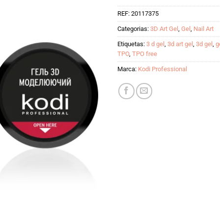
REF:
20117375
Categorias:
3D Art Gel
,
Gel
,
Nail Art
Etiquetas:
3 d gel
,
3d art gel
,
3d gel
,
g
TPO
,
TPO free
Marca:
Kodi Professional