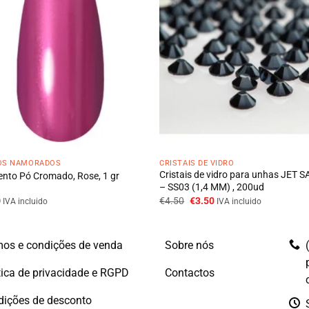
DOS NAMORADOS
CRISTAIS DE VIDRO
Cristais de vidro para unhas JET S
nto Pó Cromado, Rose, 1 gr
– SS03 (1,4 MM) , 200ud
O
O
0
€
4.50
€
3.50
IVA incluido
IVA incluido
preço
preço
original
atual
era:
é:
€4.50.
€3.50.
os e condições de venda
Sobre nós
tica de privacidade e RGPD
Contactos
dições de desconto