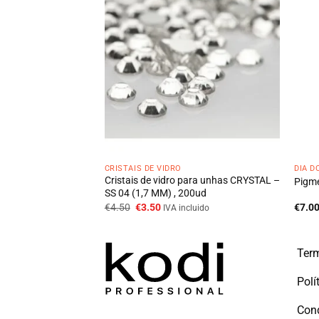
CRISTAIS DE VIDRO
DIA 
para unhas CRYSTAL –
Cristais de vidro para unhas CRYSTAL –
Pigme
00ud
SS 04 (1,7 MM) , 200ud
O
O
€
4.50
€
3.50
€
7.0
cluido
IVA incluido
preço
preço
original
atual
era:
é:
€4.50.
€3.50.
Term
Polí
Con