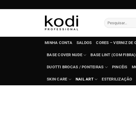
Skip
to
content
Pesquisar
por:
MINHA CONTA
SALDOS
CORES – VERNIZ DE 
BASE COVER NUDE
BASE LINT (COM FIBRA)
DUOTTI BROCAS / PONTEIRAS
PINCÉIS
M
SKIN CARE
NAIL ART
ESTERILIZAÇÃO