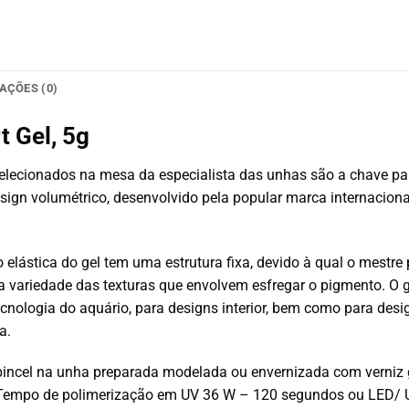
AÇÕES (0)
t Gel, 5g
lecionados na mesa da especialista das unhas são a chave para
sign volumétrico, desenvolvido pela popular marca internacional
ástica do gel tem uma estrutura fixa, devido à qual o mestre p
a variedade das texturas que envolvem esfregar o pigmento. O
ecnologia do aquário, para designs interior, bem como para des
a.
incel na unha preparada modelada ou envernizada com verniz g
do. Tempo de polimerização em UV 36 W – 120 segundos ou LED/