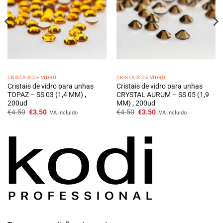
CRISTAIS DE VIDRO
CRISTAIS DE VIDRO
Cristais de vidro para unhas
Cristais de vidro para unhas
TOPAZ – SS 03 (1,4 MM) ,
CRYSTAL AURUM – SS 05 (1,9
200ud
MM) , 200ud
O
O
O
O
€
4.50
€
3.50
€
4.50
€
3.50
IVA incluido
IVA incluido
preço
preço
preço
preço
original
atual
original
atual
era:
é:
era:
é:
€4.50.
€3.50.
€4.50.
€3.50.