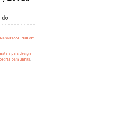
uido
s Namorados
,
Nail Art
,
ristais para design
,
pedras para unhas
,