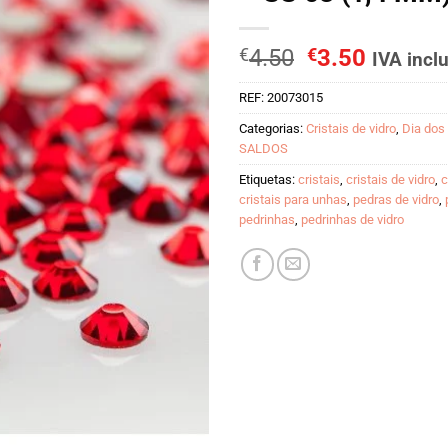
O
O
€
4.50
€
3.50
IVA incl
preço
preço
REF:
20073015
original
atual
era:
é:
Categorias:
Cristais de vidro
,
Dia do
€4.50.
€3.50.
SALDOS
Etiquetas:
cristais
,
cristais de vidro
,
c
cristais para unhas
,
pedras de vidro
,
pedrinhas
,
pedrinhas de vidro