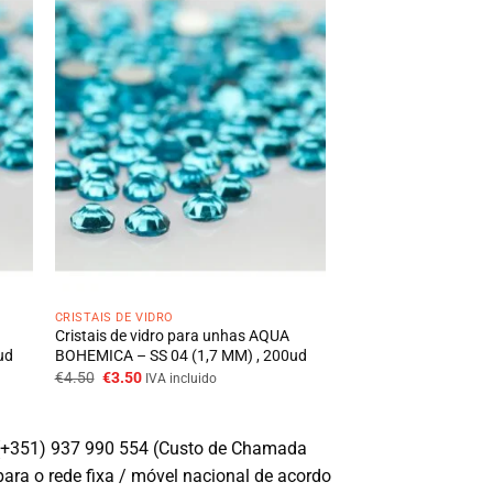
CRISTAIS DE VIDRO
Cristais de vidro para unhas AQUA
ud
BOHEMICA – SS 04 (1,7 MM) , 200ud
O
O
€
4.50
€
3.50
IVA incluido
preço
preço
original
atual
era:
é:
€4.50.
€3.50.
(+351) 937 990 554 (Custo de Chamada
para o rede fixa / móvel nacional de acordo