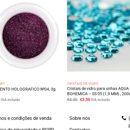
ART
CRISTAIS DE VIDRO
Cristais de vidro para unhas AQUA
ENTO HOLOGRAFICO №04, 3g.
BOHEMICA – SS 05 (1,9 MM) , 200
O
O
0
€
4.50
€
3.50
IVA incluido
IVA incluido
preço
preço
original
atual
era:
é:
€4.50.
€3.50.
os e condições de venda
Sobre nós
tica de privacidade e RGPD
Contactos