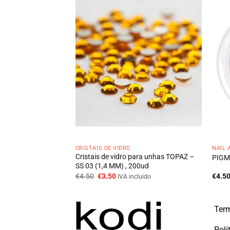
CRISTAIS DE VIDRO
NAIL 
para unhas LIGHT
Cristais de vidro para unhas TOPAZ –
PIGM
(1,7 MM) , 200ud
SS 03 (1,4 MM) , 200ud
O
O
€
4.50
€
3.50
€
4.5
cluido
IVA incluido
preço
preço
original
atual
era:
é:
€4.50.
€3.50.
Term
Polí