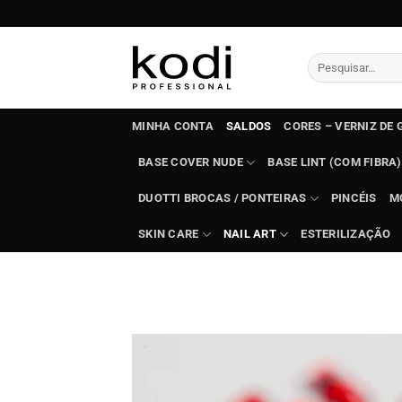
Skip
to
content
Pesquisar
por:
MINHA CONTA
SALDOS
CORES – VERNIZ DE 
BASE COVER NUDE
BASE LINT (COM FIBRA)
DUOTTI BROCAS / PONTEIRAS
PINCÉIS
M
SKIN CARE
NAIL ART
ESTERILIZAÇÃO