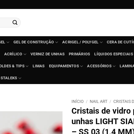
GEL
GEL DE CONSTRUÇÃO
ACRIGEL / POLYGEL
CERA DE CUT
ACRÍLICO
VERNIZ DE UNHAS
PRIMÁRIOS
LÍQUIDOS ESPECIAIS
OLDES & TIPS
LIMAS
EQUIPAMENTOS
ACESSÓRIOS
LAMIN
STALEKS
INÍCIO
/
NAIL ART
/
CRISTAIS 
Cristais de vidro
unhas LIGHT SI
– SS 03 (1,4 MM)