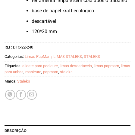
ferramenta limpa e sem cola após o trabalho
base de papel kraft ecológico
descartável
120*20 mm
REF:
DFC-22-240
Categorias:
Limas PapMam
,
LIMAS STALEKS
,
STALEKS
Etiquetas:
alicate para pedicure
,
limas descartaveis
,
limas papmam
,
limas
para unhas
,
manicure
,
papmam
,
staleks
Marca:
Staleks
DESCRIÇÃO