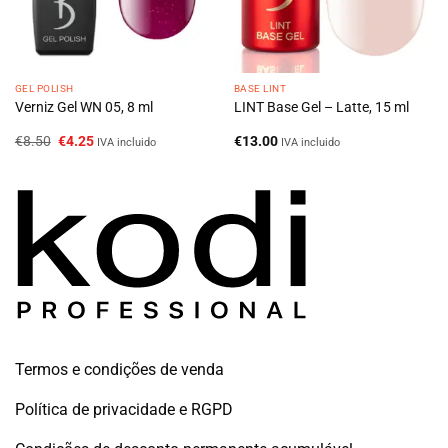
GEL POLISH
BASE LINT
Verniz Gel WN 05, 8 ml
LINT Base Gel – Latte, 15 ml
O
O
€
8.50
€
4.25
€
13.00
IVA incluido
IVA incluido
preço
preço
original
atual
era:
é:
€8.50.
€4.25.
Termos e condições de venda
Política de privacidade e RGPD